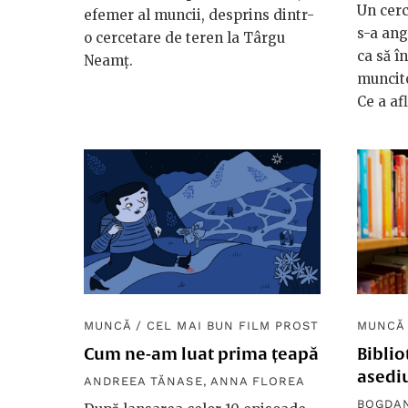
Un cerc
efemer al muncii, desprins dintr-
s-a ang
o cercetare de teren la Târgu
ca să î
Neamț.
muncito
Ce a afl
MUNCĂ
/
CEL MAI BUN FILM PROST
MUNCĂ
Cum ne-am luat prima țeapă
Biblio
asediu
ANDREEA TĂNASE
,
ANNA FLOREA
BOGDAN