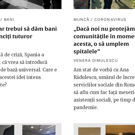
/
BANI
MUNCĂ
/
CORONAVIRUS
ar trebui să dăm bani
„Dacă noi nu protejăm
ciți tuturor
comunitățile în mome
acesta, o să umplem
9
spitalele”
tă de criză, Spania a
VENERA DIMULESCU
 că vrea să introducă
 de bază universal. Care e
Am stat de vorbă cu Ana
 acestei idei intens
Rădulescu, umărul de încre
te?
serviciilor sociale din Rom
să aflu cum fac față meseri
asistenții sociali, pe timp 
pandemie.