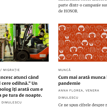
parte dintr-o campanie sus
de HONOR.
/
MIGRAȚIE
MUNCĂ
uncesc atunci când
Cum mai arată munca 
 cere odihnă.” Un
pandemie
olog îți arată cum e
ANNA FLOREA
,
VENERA
 pe tura de noapte.
DIMULESCU
 DIMULESCU
Ce ne spun cifrele despre r