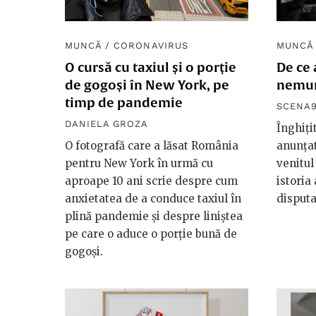
MUNCĂ
/
CORONAVIRUS
MUNCĂ
O cursă cu taxiul și o porție
De ce 
de gogoși în New York, pe
nemun
timp de pandemie
SCENA
DANIELA GROZA
Înghiți
O fotografă care a lăsat România
anunțat
pentru New York în urmă cu
venitul
aproape 10 ani scrie despre cum
istoria
anxietatea de a conduce taxiul în
disputa
plină pandemie și despre liniștea
pe care o aduce o porție bună de
gogoși.