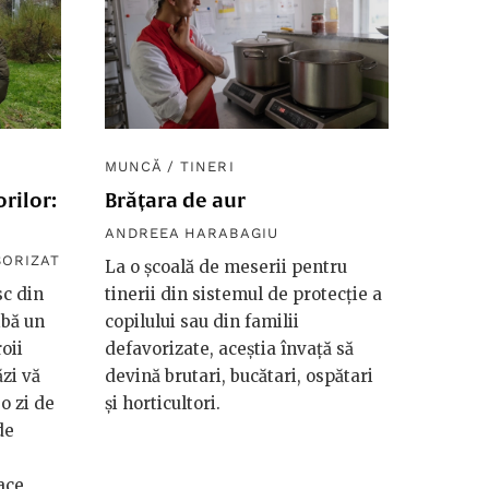
MUNCĂ
/
TINERI
orilor:
Brățara de aur
ANDREEA HARABAGIU
SORIZAT
La o școală de meserii pentru
c din
tinerii din sistemul de protecție a
ibă un
copilului sau din familii
roii
defavorizate, aceștia învață să
ăzi vă
devină brutari, bucătari, ospătari
o zi de
și horticultori.
de
face