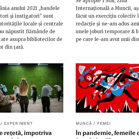
Se apropie 1 Mai, Ziua
nia anului 2021 „bandele
Internațională a Muncii, a
tori și instigatori” sunt
făcut un exercițiu colectiv 
toritățile locale și centrale
redacție și ne-am adus am
au năpustit flămânde de
unele joburi temporare & b
tate asupra bibliotecilor de
pe care le-am avut unii din
ot din țară.
/
EXPERIMENT
MUNCĂ
/
FEMEI
e rețetă, împotriva
În pandemie, femeile 