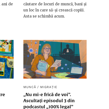
 ani de
căutare de locuri de muncă, bani și
un loc în care să-și crească copiii.
Asta se schimbă acum.
MUNCĂ
/
MIGRAȚIE
tre
„Nu mi-e frică de voi”.
Ascultați episodul 3 din
podcastul „100% legal”