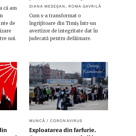
DIANA MESEȘAN
,
ROMA GAVRILĂ
șa că am
în
Cum s-a transformat o
inte de
îngrijitoare din Timiș într-un
izare
avertizor de integritate dat în
tre noi.
judecată pentru defăimare.
MUNCĂ
/
CORONAVIRUS
din
Exploatarea din farfurie.