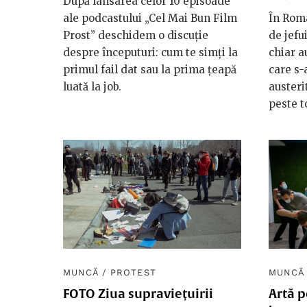
După lansarea celor 10 episoade
ale podcastului „Cel Mai Bun Film
În Româ
Prost” deschidem o discuție
de jefui
despre începuturi: cum te simți la
chiar au
primul fail dat sau la prima țeapă
care s-
luată la job.
austeri
peste t
MUNCĂ
/
PROTEST
MUNCĂ
FOTO Ziua supraviețuirii
Artă p