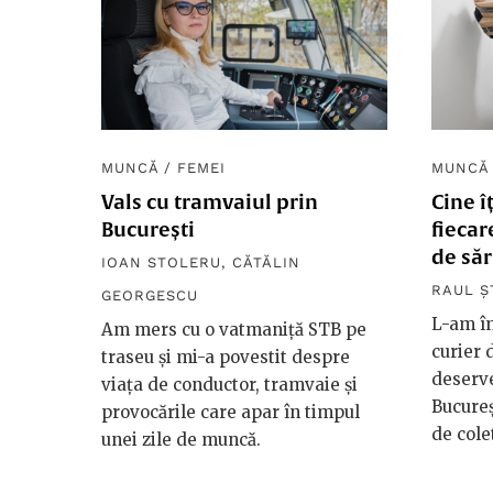
MUNCĂ
/
FEMEI
MUNCĂ
Vals cu tramvaiul prin
Cine î
București
fiecar
de săr
IOAN STOLERU
,
CĂTĂLIN
RAUL Ș
GEORGESCU
L-am în
Am mers cu o vatmaniță STB pe
curier 
traseu și mi-a povestit despre
deserve
viața de conductor, tramvaie și
Bucureș
provocările care apar în timpul
de cole
unei zile de muncă.