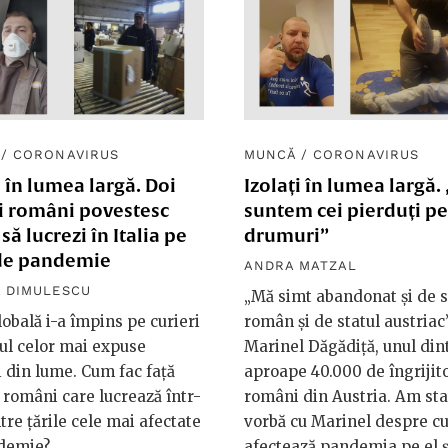
/
CORONAVIRUS
MUNCĂ
/
CORONAVIRUS
i în lumea largă. Doi
Izolați în lumea largă.
ri români povestesc
suntem cei pierduți pe
să lucrezi în Italia pe
drumuri”
de pandemie
ANDRA MATZAL
 DIMULESCU
„Mă simt abandonat și de s
lobală i-a împins pe curieri
român și de statul austriac
ul celor mai expuse
Marinel Dăgădiță, unul dint
 din lume. Cum fac față
aproape 40.000 de îngrijito
i români care lucrează într-
români din Austria. Am sta
tre țările cele mai afectate
vorbă cu Marinel despre cu
demie?
afectează pandemia pe el ș