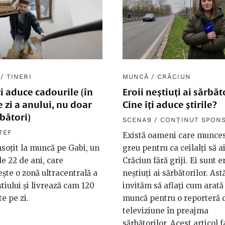
/
TINERI
MUNCĂ
/
CRĂCIUN
ți aduce cadourile (în
Eroii neștiuți ai sărbăt
e zi a anului, nu doar
Cine îți aduce știrile?
bători)
SCENA9 / CONȚINUT SPON
TEF
Există oameni care munces
soțit la muncă pe Gabi, un
greu pentru ca ceilalți să a
de 22 de ani, care
Crăciun fără griji. Ei sunt e
ște o zonă ultracentrală a
neștiuți ai sărbătorilor. Ast
tiului și livrează cam 120
invităm să aflați cum arată 
te pe zi.
muncă pentru o reporteră 
televiziune în preajma
sărbătorilor. Acest articol 