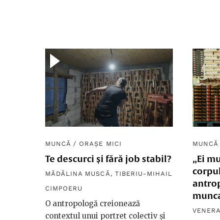
MUNCĂ
/
ORAȘE MICI
MUNCĂ
Te descurci și fără job stabil?
„Ei m
corpul
MĂDĂLINA MUSCĂ
,
TIBERIU-MIHAIL
antrop
CIMPOERU
munca
O antropologă creionează
VENERA
contextul unui portret colectiv și