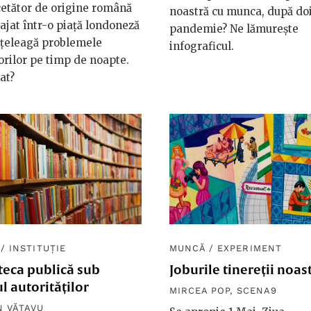
etător de origine română
noastră cu munca, după doi
ajat într-o piață londoneză
pandemie? Ne lămurește
nțeleagă problemele
infograficul.
rilor pe timp de noapte.
at?
/
INSTITUȚIE
MUNCĂ
/
EXPERIMENT
teca publică sub
Joburile tinereții noas
l autorităților
MIRCEA POP
,
SCENA9
 VĂTAVU