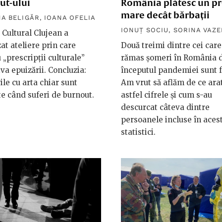
ut-ului
România plătesc un pr
mare decât bărbații
NA BELIGĂR
,
IOANA OFELIA
IONUȚ SOCIU
,
SORINA VAZE
 Cultural Clujean a
at ateliere prin care
Două treimi dintre cei care
 „prescripții culturale”
rămas șomeri în România d
va epuizării. Concluzia:
începutul pandemiei sunt 
rile cu arta chiar sunt
Am vrut să aflăm de ce ara
te când suferi de burnout.
astfel cifrele și cum s-au
descurcat câteva dintre
persoanele incluse în aces
statistici.