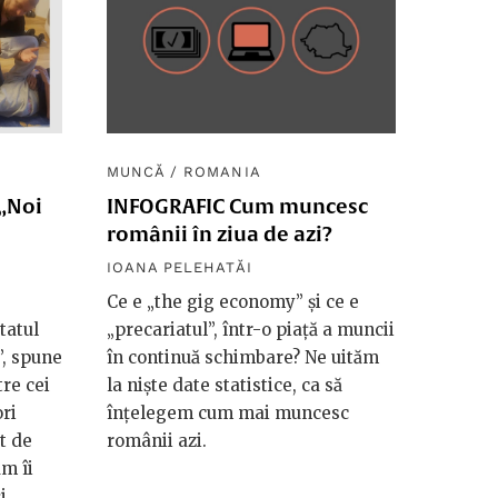
MUNCĂ
/
ROMANIA
 „Noi
INFOGRAFIC Cum muncesc
românii în ziua de azi?
IOANA PELEHATĂI
Ce e „the gig economy” și ce e
tatul
„precariatul”, într-o piață a muncii
”, spune
în continuă schimbare? Ne uităm
re cei
la niște date statistice, ca să
ri
înțelegem cum mai muncesc
t de
românii azi.
m îi
i