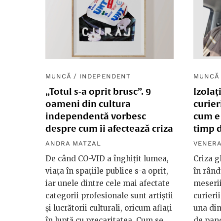
MUNCĂ
/
INDEPENDENT
MUNCĂ
„Totul s-a oprit brusc”. 9
Izolaț
oameni din cultura
curie
independentă vorbesc
cum e 
despre cum îi afectează criza
timp 
ANDRA MATZAL
VENERA
De când CO-VID a înghițit lumea,
Criza g
viața în spațiile publice s-a oprit,
în rând
iar unele dintre cele mai afectate
meserii
categorii profesionale sunt artiștii
curieri
și lucrătorii culturali, oricum aflați
una din
în luptă cu precaritatea. Cum se
de pan