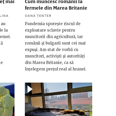
eț mai
Cum muncesc românii la
fermele din Marea Britanie
LINA
OANA ȚENTER
 au
Pandemia sporește riscul de
e la
exploatare sclavie pentru
femei.
muncitorii din agricultură, iar
tă
românii și bulgarii sunt cei mai
expuși. Am stat de vorbă cu
muncitori, activiști și autorități
te
din Marea Britanie, ca să
înțelegem prețul real al hranei.