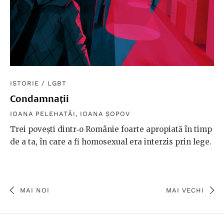
ISTORIE
/
LGBT
Condamnații
IOANA PELEHATĂI
,
IOANA ȘOPOV
Trei poveşti dintr‑o Românie foarte apropiată în timp
de a ta, în care a fi homosexual era interzis prin lege.
MAI NOI
MAI VECHI