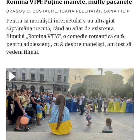
Romina VTM: Puține manele, multe păcănele
DRAGOȘ C. COSTACHE
,
IOANA PELEHATĂI
,
OANA FILIP
Pentru că moraliștii internetului s-au ultragiat
săptămâna trecută, când au aflat de existența
filmului „Romina VTM”, o comedie romantică cu &
pentru adolescenți, cu & despre maneliști, am fost să
vedem filmul.