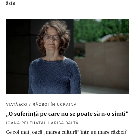
ăsta.
VIAȚĂ&CO
/
RĂZBOI ÎN UCRAINA
„O suferință pe care nu se poate să n-o simți”
IOANA PELEHATĂI
,
LARISA BALTĂ
Ce rol mai joacă „marea cultură” într-un mare război?