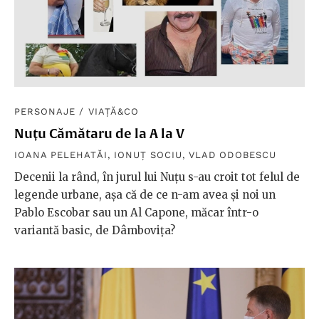
PERSONAJE
/
VIAȚĂ&CO
Nuțu Cămătaru de la A la V
IOANA PELEHATĂI
,
IONUȚ SOCIU
,
VLAD ODOBESCU
Decenii la rând, în jurul lui Nuțu s-au croit tot felul de
legende urbane, așa că de ce n-am avea și noi un
Pablo Escobar sau un Al Capone, măcar într-o
variantă basic, de Dâmbovița?