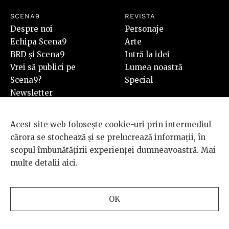
SCENA9
REVISTA
Despre noi
Personaje
Echipa Scena9
Arte
BRD și Scena9
Intră la idei
Vrei să publici pe
Lumea noastră
Scena9?
Special
Newsletter
Contact
SHOP
Acest site web folosește cookie-uri prin intermediul
Revista Scena9 #7
cărora se stochează și se prelucrează informații, în
Cumpără
scopul îmbunătățirii experienței dumneavoastră. Mai
multe detalii
aici
.
PLUS
Video
Audio
OK
Foto