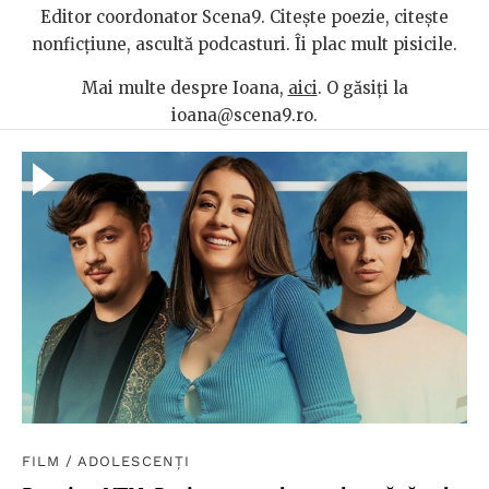
Editor coordonator Scena9. Citește poezie, citește
nonficțiune, ascultă podcasturi. Îi plac mult pisicile.
Mai multe despre Ioana,
aici
. O găsiți la
ioana@scena9.ro.
FILM
/
ADOLESCENȚI