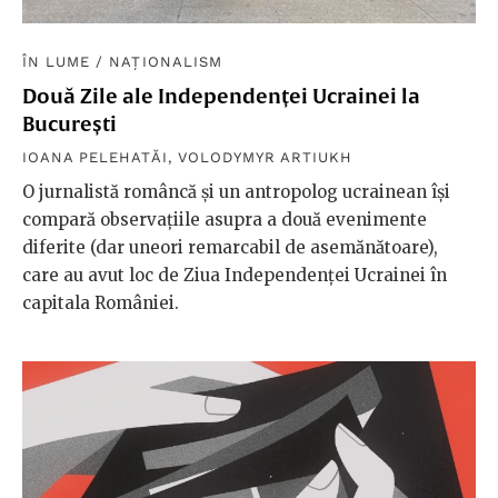
ÎN LUME
/
NAȚIONALISM
Două Zile ale Independenței Ucrainei la
București
IOANA PELEHATĂI
,
VOLODYMYR ARTIUKH
O jurnalistă româncă și un antropolog ucrainean își
compară observațiile asupra a două evenimente
diferite (dar uneori remarcabil de asemănătoare),
care au avut loc de Ziua Independenței Ucrainei în
capitala României.