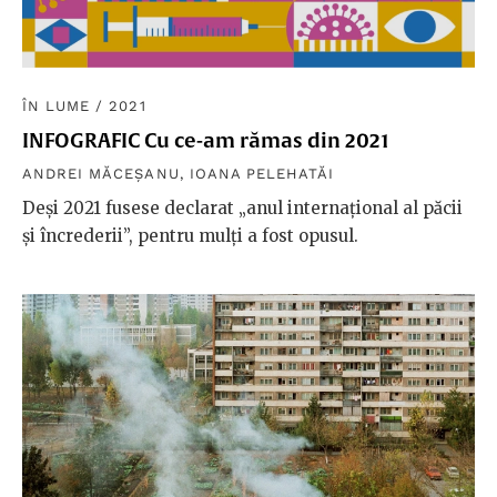
ÎN LUME
/
2021
INFOGRAFIC Cu ce-am rămas din 2021
ANDREI MĂCEȘANU
,
IOANA PELEHATĂI
Deși 2021 fusese declarat „anul internațional al păcii
și încrederii”, pentru mulți a fost opusul.