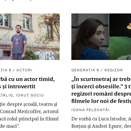
ȚIA 9
/
ACTORI
GENERAȚIA 9
/
REGIZOR
bă cu un actor timid,
„În scurtmetraj ar treb
 și introvertit
ți încerci obsesiile.” 3 
regizori români despr
CÎRLIG
,
IONUȚ SOCIU
filmele lor noi de festi
ție despre școală, teatru și
IOANA PELEHATĂI
 Conrad Mericoffer, actorul
acă rolul principal în filmul
De vorbă cu Luca Istodor,
de maci”.
Borțun și Andrei Epure, de