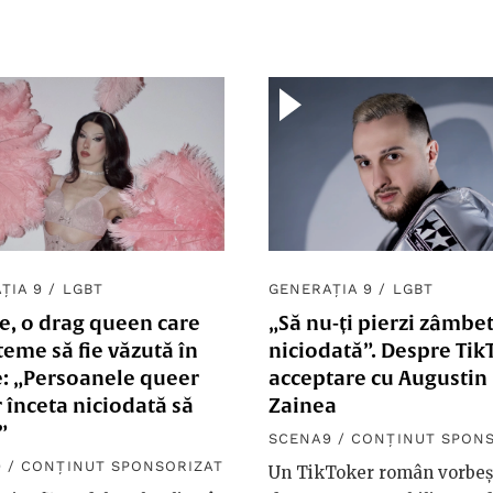
ȚIA 9
/
LGBT
GENERAȚIA 9
/
LGBT
e, o drag queen care
„Să nu-ți pierzi zâmbe
teme să fie văzută în
niciodată”. Despre TikT
e: „Persoanele queer
acceptare cu Augustin
 înceta niciodată să
Zainea
”
SCENA9 / CONȚINUT SPON
 / CONȚINUT SPONSORIZAT
Un TikToker român vorbeș