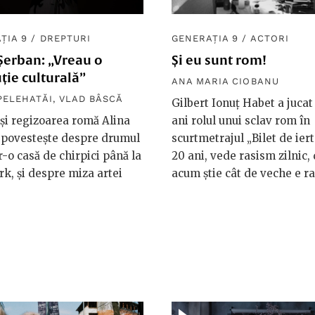
ȚIA 9
/
DREPTURI
GENERAȚIA 9
/
ACTORI
Șerban: „Vreau o
Și eu sunt rom!
ție culturală”
ANA MARIA CIOBANU
PELEHATĂI
,
VLAD BÂSCĂ
Gilbert Ionuț Habet a jucat 
 și regizoarea romă Alina
ani rolul unui sclav rom în
 povestește despre drumul
scurtmetrajul „Bilet de iert
tr-o casă de chirpici până la
20 ani, vede rasism zilnic,
k, și despre miza artei
acum știe cât de veche e r