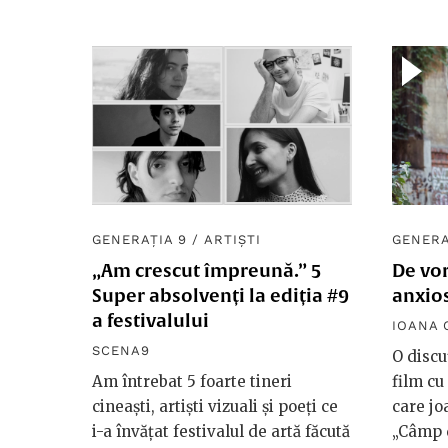
GENERAȚIA 9
/
ARTIȘTI
GENERA
„Am crescut împreună.” 5
De vor
Super absolvenți la ediția #9
anxios
a festivalului
IOANA 
SCENA9
O discu
Am întrebat 5 foarte tineri
film cu
cineaști, artiști vizuali și poeți ce
care jo
i-a învățat festivalul de artă făcută
„Câmp 