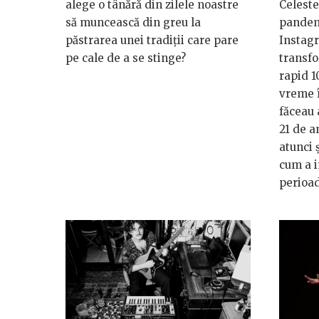
alege o tânără din zilele noastre
Celeste
să muncească din greu la
pandemi
păstrarea unei tradiții care pare
Instagr
pe cale de a se stinge?
transfo
rapid 1
vreme î
făceau 
21 de a
atunci 
cum a i
perioad