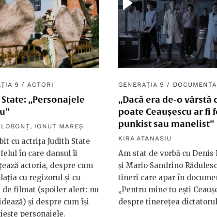
ȚIA 9
/
ACTORI
GENERAȚIA 9
/
DOCUMENTA
 State: „Personajele
„Dacă era de-o vârstă c
eu”
poate Ceaușescu ar fi f
punkist sau manelist”
 LOBONȚ
,
IONUȚ MAREȘ
KIRA ATANASIU
it cu actrița Judith State
felul în care dansul îi
Am stat de vorbă cu Deni
ţează actoria, despre cum
și Mario Sandrino Rădulesc
laţia cu regizorul şi cu
tineri care apar în docume
de filmat (spoiler alert: nu
„Pentru mine tu ești Ceaușe
idează) și despre cum îşi
despre tinerețea dictatorul
ieşte personajele.