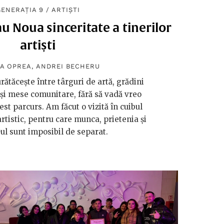
GENERAȚIA 9
/
ARTIȘTI
au Noua sinceritate a tinerilor
artiști
A OPREA
,
ANDREI BECHERU
urătăcește între târguri de artă, grădini
 și mese comunitare, fără să vadă vreo
est parcurs. Am făcut o vizită în cuibul
artistic, pentru care munca, prietenia și
ul sunt imposibil de separat.