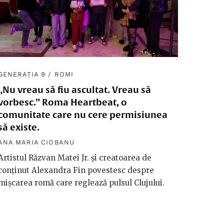
GENERAȚIA 9
/
ROMI
„Nu vreau să fiu ascultat. Vreau să
vorbesc.” Roma Heartbeat, o
comunitate care nu cere permisiunea
să existe.
ANA MARIA CIOBANU
Artistul Răzvan Matei Jr. și creatoarea de
conținut Alexandra Fin povestesc despre
mișcarea romă care reglează pulsul Clujului.