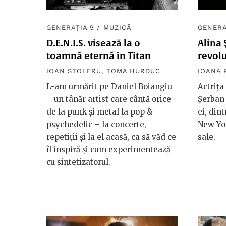
GENERAȚIA 9
/
MUZICĂ
GENERA
D.E.N.I.S. visează la o
Alina 
toamnă eternă în Titan
revolu
IOAN STOLERU
,
TOMA HURDUC
IOANA 
L-am urmărit pe Daniel Boiangiu
Actrița
– un tânăr artist care cântă orice
Șerban
de la punk și metal la pop &
ei, din
psychedelic – la concerte,
New Yor
repetiții și la el acasă, ca să văd ce
sale.
îl inspiră și cum experimentează
cu sintetizatorul.