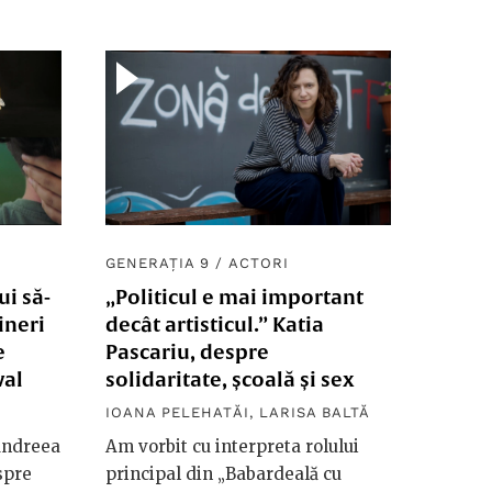
GENERAȚIA 9
/
ACTORI
ui să-
„Politicul e mai important
tineri
decât artisticul.” Katia
e
Pascariu, despre
val
solidaritate, școală și sex
IOANA PELEHATĂI
,
LARISA BALTĂ
 Andreea
Am vorbit cu interpreta rolului
spre
principal din „Babardeală cu