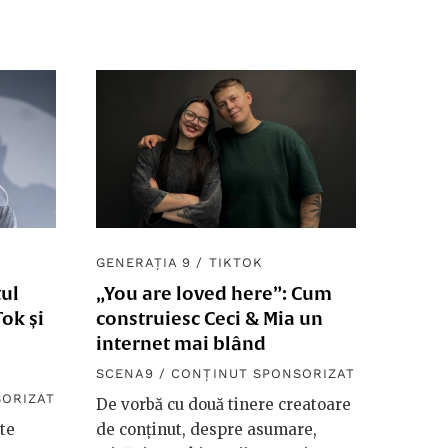
GENERAȚIA 9
/
TIKTOK
tul
„You are loved here”: Cum
ok și
construiesc Ceci & Mia un
internet mai blând
SCENA9 / CONȚINUT SPONSORIZAT
SORIZAT
De vorbă cu două tinere creatoare
te
de conținut, despre asumare,