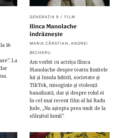
GENERAȚIA 9
/
FILM
Ilinca Manolache
îndrăznește
MARIA CÂRSTIAN
,
ANDREI
la 16
BECHERU
are”. La
Am vorbit cu actrița Ilinca
 dar
Manolache despre teatru limitele
ana.
lui și Insula Iubirii, societate și
TikTok, misoginie și violență
banalizată, dar și despre rolul ei
în cel mai recent film al lui Radu
Jude, „Nu aștepta prea mult de la
sfârșitul lumii”.