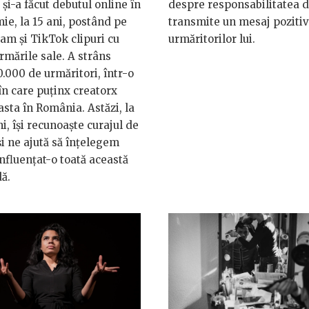
 și-a făcut debutul online în
despre responsabilitatea d
e, la 15 ani, postând pe
transmite un mesaj pozitiv
am și TikTok clipuri cu
urmăritorilor lui.
rmările sale. A strâns
0.000 de urmăritori, într-o
n care puținx creatorx
asta în România. Astăzi, la
ni, își recunoaște curajul de
și ne ajută să înțelegem
nfluențat-o toată această
ă.