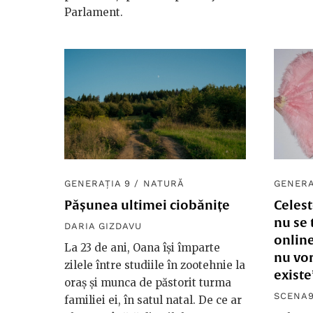
Parlament.
GENERAȚIA 9
/
NATURĂ
GENERA
Pășunea ultimei ciobănițe
Celest
nu se 
DARIA GIZDAVU
onlin
La 23 de ani, Oana își împarte
nu vor
zilele între studiile în zootehnie la
existe
oraș și munca de păstorit turma
SCENA9
familiei ei, în satul natal. De ce ar