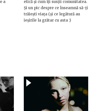
e a
etică și cum îți susții comunitatea.
Și un pic despre ce înseamnă să-ți
trăiești viața (și ce legătură au
ieșirile la grătar cu asta :)