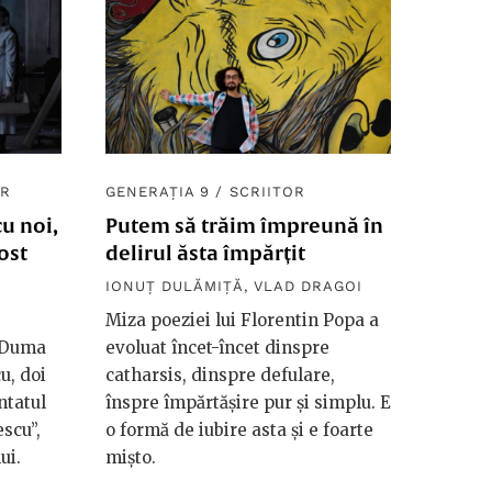
R
GENERAȚIA 9
/
SCRIITOR
u noi,
Putem să trăim împreună în
ost
delirul ăsta împărțit
IONUȚ DULĂMIȚĂ
,
VLAD DRAGOI
Miza poeziei lui Florentin Popa a
s Duma
evoluat încet-încet dinspre
u, doi
catharsis, dinspre defulare,
ntatul
înspre împărtășire pur și simplu. E
scu”,
o formă de iubire asta și e foarte
ui.
mișto.