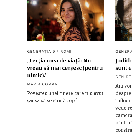
GENERAȚIA 9
/
ROMI
GENERA
„Lecția mea de viață: Nu
Judith
vreau să mai cerșesc (pentru
sunt 
nimic).”
DENISE
MARIA COMAN
Am vorb
Povestea unei tinere care n-a avut
despre 
șansa să se simtă copil.
influen
vede re
camera 
o intim
constru