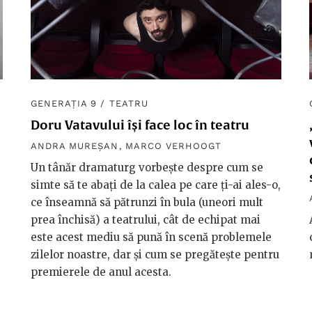
GENERAȚIA 9
/
TEATRU
Doru Vatavului își face loc în teatru
ANDRA MUREȘAN
,
MARCO VERHOOGT
Un tânăr dramaturg vorbește despre cum se
simte să te abați de la calea pe care ți-ai ales-o,
ce înseamnă să pătrunzi în bula (uneori mult
prea închisă) a teatrului, cât de echipat mai
este acest mediu să pună în scenă problemele
zilelor noastre, dar și cum se pregătește pentru
premierele de anul acesta.