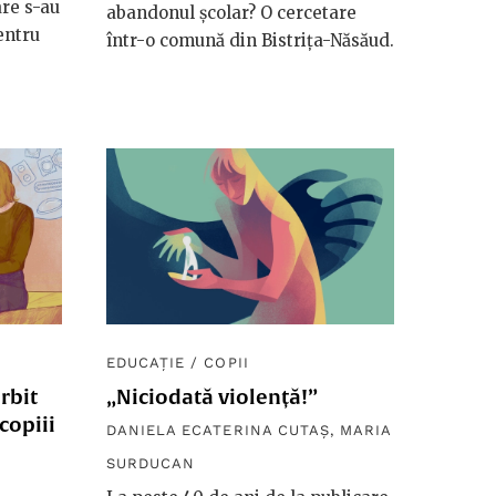
are s-au
abandonul școlar? O cercetare
entru
într-o comună din Bistrița-Năsăud.
EDUCAȚIE
/
COPII
rbit
„Niciodată violență!”
copiii
DANIELA ECATERINA CUTAȘ
,
MARIA
SURDUCAN