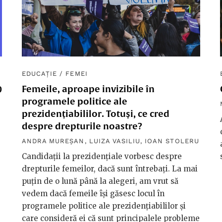
EDUCAȚIE
/
FEMEI
9
Femeile, aproape invizibile în
programele politice ale
prezidențiabililor. Totuși, ce cred
despre drepturile noastre?
ANDRA MUREȘAN
,
LUIZA VASILIU
,
IOAN STOLERU
e
Candidații la prezidențiale vorbesc despre
drepturile femeilor, dacă sunt întrebați. La mai
puțin de o lună până la alegeri, am vrut să
vedem dacă femeile își găsesc locul în
programele politice ale prezidențiabililor și
care consideră ei că sunt principalele probleme