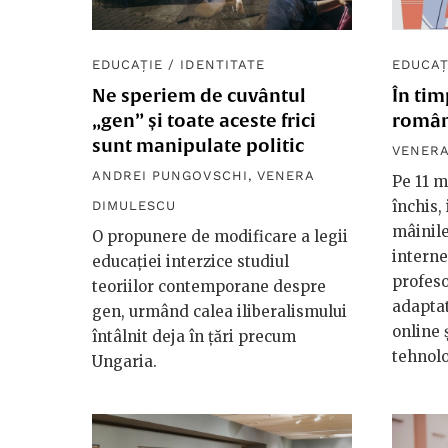
EDUCAȚIE
/
IDENTITATE
EDUCAȚ
Ne speriem de cuvântul
În ti
„gen” și toate aceste frici
române
sunt manipulate politic
VENERA
ANDREI PUNGOVSCHI
,
VENERA
Pe 11 m
închis,
DIMULESCU
mâinile
O propunere de modificare a legii
interne
educației interzice studiul
profeso
teoriilor contemporane despre
adaptat
gen, urmând calea iliberalismului
online ș
întâlnit deja în țări precum
tehnolo
Ungaria.