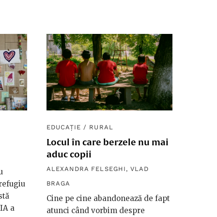
EDUCAȚIE
/
RURAL
Locul în care berzele nu mai
aduc copii
ALEXANDRA FELSEGHI
,
VLAD
u
 refugiu
BRAGA
stă
Cine pe cine abandonează de fapt
IA a
atunci când vorbim despre