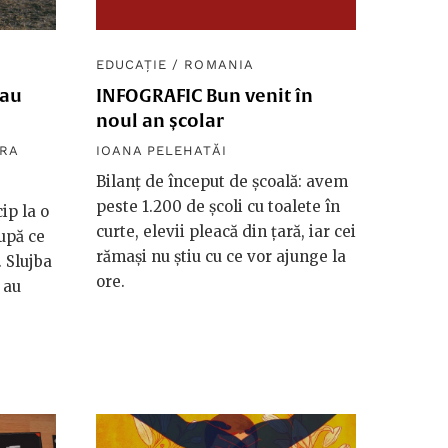
EDUCAȚIE
/
ROMANIA
-au
INFOGRAFIC Bun venit în
noul an școlar
RA
IOANA PELEHATĂI
Bilanț de început de școală: avem
peste 1.200 de școli cu toalete în
ip la o
curte, elevii pleacă din țară, iar cei
după ce
rămași nu știu cu ce vor ajunge la
. Slujba
ore.
e au