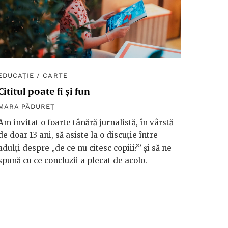
EDUCAȚIE
/
CARTE
Cititul poate fi și fun
MARA PĂDUREȚ
Am invitat o foarte tânără jurnalistă, în vârstă
de doar 13 ani, să asiste la o discuție între
adulți despre „de ce nu citesc copiii?” și să ne
spună cu ce concluzii a plecat de acolo.