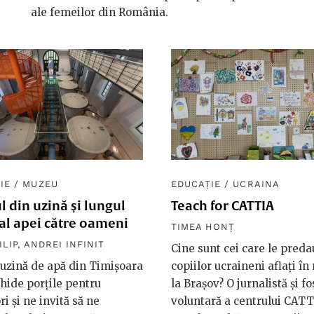
ale femeilor din România.
IE
/
MUZEU
EDUCAȚIE
/
UCRAINA
 din uzină și lungul
Teach for CATTIA
al apei către oameni
TIMEA HONȚ
ILIP
,
ANDREI INFINIT
Cine sunt cei care le preda
 uzină de apă din Timișoara
copiilor ucraineni aflați în
chide porțile pentru
la Brașov? O jurnalistă și fo
ri și ne invită să ne
voluntară a centrului CATT