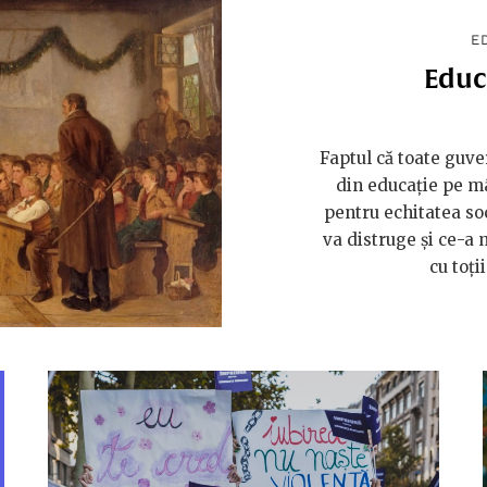
E
Educ
Faptul că toate guve
din educație pe mâ
pentru echitatea so
va distruge și ce-a
cu toți