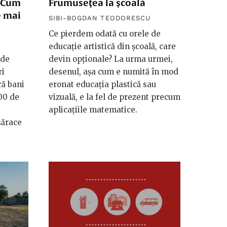
. Cum
Frumusețea la școală
e mai
SIBI-BOGDAN TEODORESCU
a
Ce pierdem odată cu orele de
educație artistică din școală, care
 de
devin opționale? La urma urmei,
ri
desenul, așa cum e numită în mod
ră bani
eronat educația plastică sau
00 de
vizuală, e la fel de prezent precum
aplicațiile matematice.
sărace