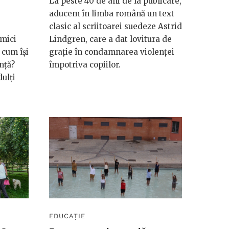
La peste 40 de ani de la publicare,
aducem în limba română un text
clasic al scriitoarei suedeze Astrid
 mici
Lindgren, care a dat lovitura de
 cum își
grație în condamnarea violenței
nță?
împotriva copiilor.
ulți
EDUCAȚIE