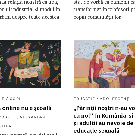
la relația noastră cu apa,
stat de vorbă cu oamenii c
niul industrial și modul în
transformat în profesori p
rbim despre toate acestea.
copiii comunității lor.
IE
/
COPII
EDUCAȚIE
/
ADOLESCENȚI
 online nu e școală
„Părinții noștri n-au vo
cu noi”. În România, și 
ROSETTI
,
ALEXANDRA
și adulții au nevoie de
EITER
educație sexuală