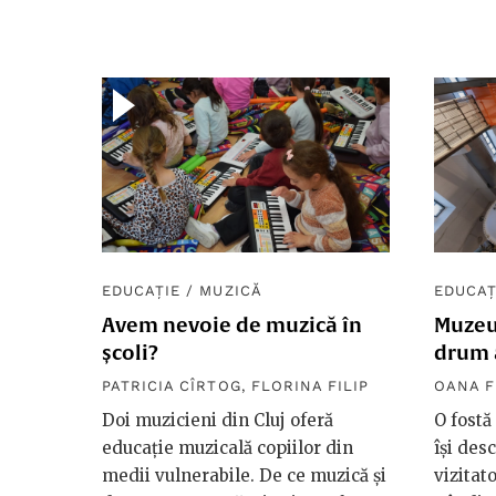
EDUCAȚIE
/
MUZICĂ
EDUCAȚ
Avem nevoie de muzică în
Muzeul
școli?
drum 
PATRICIA CÎRTOG
,
FLORINA FILIP
OANA F
Doi muzicieni din Cluj oferă
O fostă
educație muzicală copiilor din
își des
medii vulnerabile. De ce muzică și
vizitato