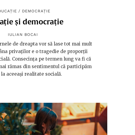
DUCAȚIE
/
DEMOCRAȚIE
ație și democrație
IULIAN BOCAI
rnele de dreapta vor să lase tot mai mult
na privaților e o tragedie de proporții
cială. Consecința pe termen lung va fi că
 mai rămas din sentimentul că participăm
i la aceeași realitate socială.