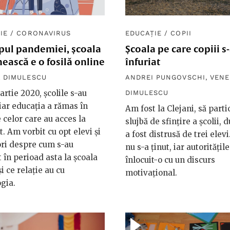
IE
/
CORONAVIRUS
EDUCAȚIE
/
COPII
mpul pandemiei, școala
Școala pe care copiii s
ască e o fosilă online
înfuriat
 DIMULESCU
ANDREI PUNGOVSCHI
,
VENE
artie 2020, școlile s-au
DIMULESCU
 iar educația a rămas în
Am fost la Clejani, să partic
 celor care au acces la
slujbă de sfințire a școlii, 
t. Am vorbit cu opt elevi și
a fost distrusă de trei elevi
ri despre cum s-au
nu s-a ținut, iar autoritățil
 în perioad asta la școala
înlocuit-o cu un discurs
i ce relație au cu
motivațional.
gia.