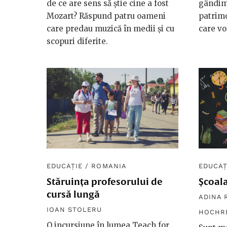
de ce are sens să știe cine a fost
gândim 
Mozart? Răspund patru oameni
patrimo
care predau muzică în medii și cu
care vo
scopuri diferite.
EDUCAȚIE
/
ROMANIA
EDUCAȚ
Stăruința profesorului de
Școala
cursă lungă
ADINA 
IOAN STOLERU
HOCHR
O incursiune în lumea Teach for