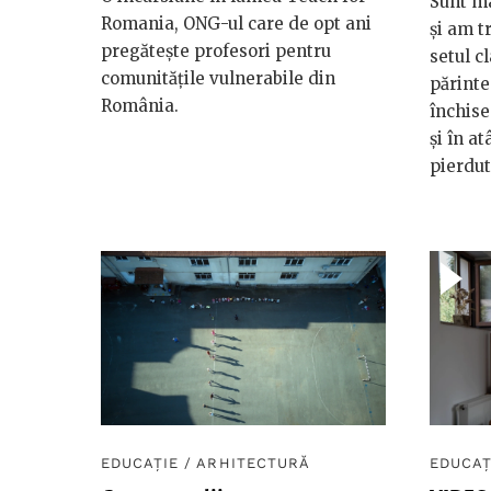
Sunt ma
Romania, ONG-ul care de opt ani
și am t
pregătește profesori pentru
setul c
comunitățile vulnerabile din
părinte
România.
închise
și în a
pierdut 
EDUCAȚIE
/
ARHITECTURĂ
EDUCAȚ