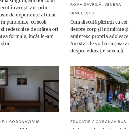
mă singură, am doi copii
ROMA GAVRILĂ
,
VENERA
recut în acești ani prin
DIMULESCU
lasic de experiențe al unui
 în pandemie, cu școli
Cum discută părinții cu cei
 și redeschise de atâtea ori
despre corp și intimitate și
tâtea formule, încât le-am
amintesc propria adolesce
șirul.
Am stat de vorbă cu șase ad
despre educație sexuală.
IE
/
CORONAVIRUS
EDUCAȚIE
/
CORONAVIRUS