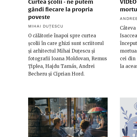
Curtea școlii - ne putem
VIDEO 
gândi fiecare la propria
mortu
poveste
ANDREE
MIHAI DUȚESCU
Câteva 
O călătorie înapoi spre curtea
Isaccea
școlii în care ghizi sunt scriitorul
început
și arhitectul Mihai Duțescu și
mortuar
fotografii Ioana Moldovan, Remus
cei din
Țiplea, Hajdu Tamás, Andrei
la acea
Becheru și Ciprian Hord.