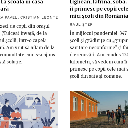
La școală în casa
Lighean, latrină, sobă
ară
îi primesc pe copii cel
mici școli din Români
A PAVEL
,
CRISTIAN LEONTE
RAUL ȘTEF
zeci de copii din orașul
 (Tulcea) învață, de la
În mijlocul pandemiei, 347
ul școlii, într-o capelă
școli și grădinițe cu „grupu
ă. Am vrut să aflăm de la
sanitare neconforme” și fă
 comunitate cum s-a ajuns
d erenovări. Am condus 12
stă soluție.
kilometri, să vedem cum îi
primesc pe copii cele mai 
școli din sate și comune.