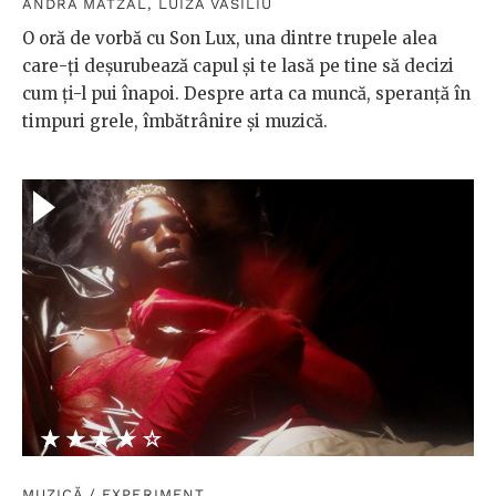
ANDRA MATZAL
,
LUIZA VASILIU
O oră de vorbă cu Son Lux, una dintre trupele alea
care-ți deșurubează capul și te lasă pe tine să decizi
cum ți-l pui înapoi. Despre arta ca muncă, speranță în
timpuri grele, îmbătrânire și muzică.
★★★★★
☆☆☆☆☆
MUZICĂ
/
EXPERIMENT