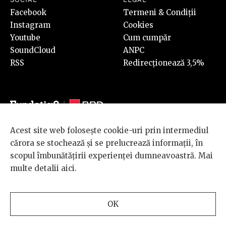
Facebook
Termeni & Condiții
Instagram
Cookies
Youtube
Cum cumpăr
SoundCloud
ANPC
RSS
Redirecționează 3,5%
Acest site web folosește cookie-uri prin intermediul
© 2026 BRD Groupe Société Générale, toate drepturile rezervate.
cărora se stochează și se prelucrează informații, în
Scena 9 este un proiect sustinut de
BRD GROUPE SOCIÉTÉ
scopul îmbunătățirii experienței dumneavoastră. Mai
GÉNÉRALE
.
multe detalii
aici
.
Design and development
OK
by
INTERKORP