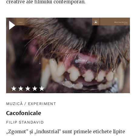
creative ale filmului contemporan.
★★★★★
☆☆☆☆☆
MUZICĂ
/
EXPERIMENT
Cacofonicale
FILIP STANDAVID
„Zgomot” și „industrial” sunt primele etichete lipite