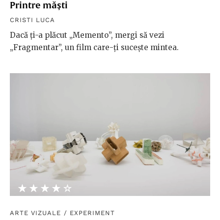
Printre măști
CRISTI LUCA
Dacă ți-a plăcut „Memento”, mergi să vezi
„Fragmentar”, un film care-ți sucește mintea.
★★★★★
☆☆☆☆☆
ARTE VIZUALE
/
EXPERIMENT