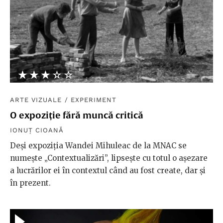
★★★★★
☆☆☆☆☆
ARTE VIZUALE
/
EXPERIMENT
O expoziție fără muncă critică
IONUȚ CIOANĂ
Deși expoziția Wandei Mihuleac de la MNAC se
numește „Contextualizări”, lipsește cu totul o așezare
a lucrărilor ei în contextul când au fost create, dar și
în prezent.