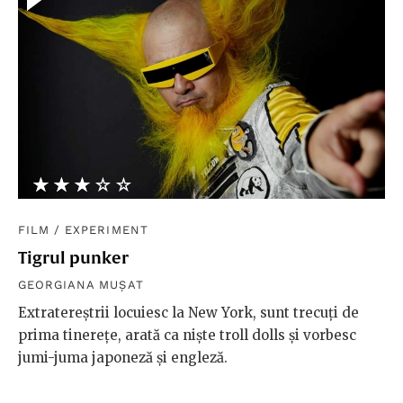
★★★★★
☆☆☆☆☆
FILM
/
EXPERIMENT
Tigrul punker
GEORGIANA MUȘAT
Extratereștrii locuiesc la New York, sunt trecuți de
prima tinerețe, arată ca niște troll dolls și vorbesc
jumi-juma japoneză și engleză.