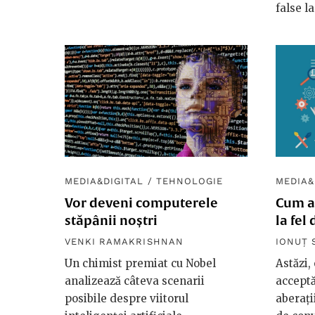
false l
MEDIA&DIGITAL
/
TEHNOLOGIE
MEDIA&
Vor deveni computerele
Cum a
stăpânii noștri
la fel
VENKI RAMAKRISHNAN
IONUȚ 
Un chimist premiat cu Nobel
Astăzi,
analizează câteva scenarii
acceptă
posibile despre viitorul
aberați