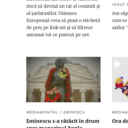
IONUȚ 
riscă să devină un rai al cenzurii și
al șarlatanilor. Uniunea
Am săpa
Europeană vrea să pună o etichetă
cum se 
de preț pe link-uri și să filtreze
anilor '
automat tot ce postezi pe net.
MEDIA&DIGITAL
/
EMINESCU
MEDIA&
Eminescu s-a rătăcit în drum
Ora d