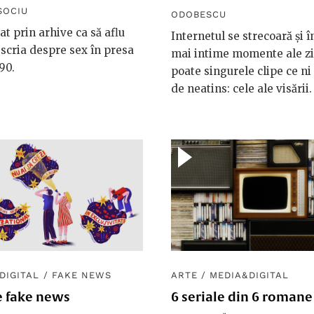
SOCIU
ODOBESCU
t prin arhive ca să aflu
Internetul se strecoară și î
scria despre sex în presa
mai intime momente ale zil
90.
poate singurele clipe ce ni
de neatins: cele ale visării.
DIGITAL
/
FAKE NEWS
ARTE
/
MEDIA&DIGITAL
e fake news
6 seriale din 6 romane