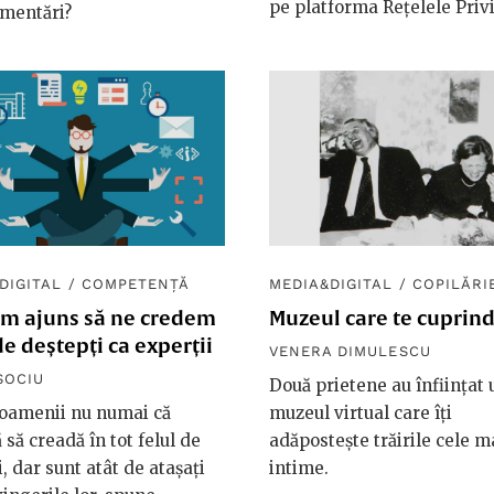
pe platforma Rețelele Privi
amentări?
DIGITAL
/
COMPETENȚĂ
MEDIA&DIGITAL
/
COPILĂRI
m ajuns să ne credem
Muzeul care te cuprin
 de deștepți ca experții
VENERA DIMULESCU
SOCIU
Două prietene au înființat 
 oamenii nu numai că
muzeul virtual care îți
 să creadă în tot felul de
adăpostește trăirile cele m
i, dar sunt atât de atașați
intime.