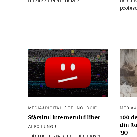
inteligenței artificiale.
de conv
profes
MEDIA&DIGITAL
/
TEHNOLOGIE
MEDIA&
Sfârșitul internetului liber
100 de
din Ro
ALEX LUNGU
'90
Internetul, așa cum l-ai cunoscut,