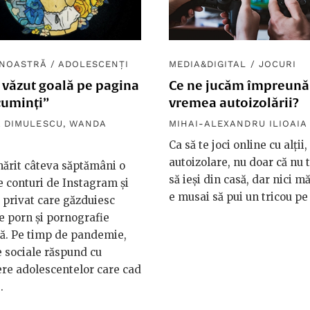
 NOASTRĂ
/
ADOLESCENȚI
MEDIA&DIGITAL
/
JOCURI
 văzut goală pe pagina
Ce ne jucăm împreună
cuminți”
vremea autoizolării?
 DIMULESCU
,
WANDA
MIHAI-ALEXANDRU ILIOAIA
Ca să te joci online cu alții,
autoizolare, nu doar că nu 
ărit câteva săptămâni o
să ieși din casă, dar nici m
e conturi de Instagram și
e musai să pui un tricou pe 
 privat care găzduiesc
 porn și pornografie
lă. Pe timp de pandemie,
e sociale răspund cu
ere adolescentelor care cad
.