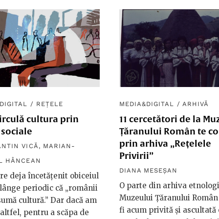
DIGITAL
/
REȚELE
MEDIA&DIGITAL
/
ARHIVĂ
rculă cultura prin
11 cercetători de la Mu
 sociale
Țăranului Român te c
prin arhiva „Rețelele
NTIN VICĂ
,
MARIAN-
Privirii”
L HÂNCEAN
DIANA MESEȘAN
re deja încetățenit obiceiul
O parte din arhiva etnologi
lânge periodic că „românii
Muzeului Țăranului Român
umă cultură.” Dar dacă am
fi acum privită și ascultată
 altfel, pentru a scăpa de