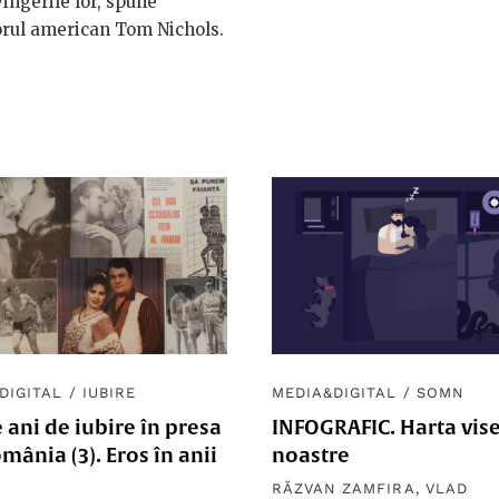
ingerile lor, spune
orul american Tom Nichols.
DIGITAL
/
IUBIRE
MEDIA&DIGITAL
/
SOMN
 ani de iubire în presa
INFOGRAFIC. Harta vis
mânia (3). Eros în anii
noastre
RĂZVAN ZAMFIRA
,
VLAD