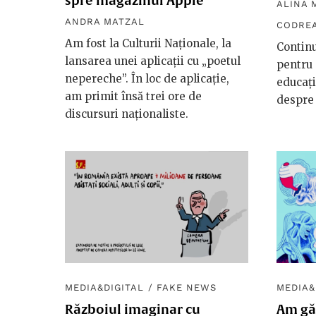
spre magazinul Apple
ALINA 
ANDRA MATZAL
CODRE
Am fost la Culturii Naționale, la
Continu
lansarea unei aplicații cu „poetul
pentru 
nepereche”. În loc de aplicație,
educați
am primit însă trei ore de
despre 
discursuri naționaliste.
MEDIA&DIGITAL
/
FAKE NEWS
MEDIA&
Războiul imaginar cu
Am gă