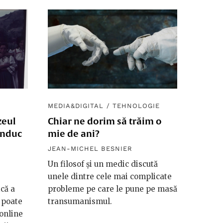
MEDIA&DIGITAL
/
TEHNOLOGIE
zeul
Chiar ne dorim să trăim o
onduc
mie de ani?
JEAN-MICHEL BESNIER
Un filosof și un medic discută
unele dintre cele mai complicate
că a
probleme pe care le pune pe masă
 poate
transumanismul.
 online