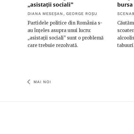
„asistații sociali”
bursa
DIANA MESEȘAN
,
GEORGE ROȘU
SCENA
Partidele politice din România s-
Căutăm 
au înțeles asupra unui lucru:
scoate
„asistații sociali” sunt o problemă
alcooli
care trebuie rezolvată.
tabuuri
MAI NOI