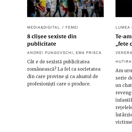
MEDIA&DIGITAL
/
FEMEI
LUMEA
8 clișee sexiste din
Te-am
publicitate
„fete 
ANDREI PUNGOVSCHI
,
EMA PRISCA
VENERA
Cât e de sexistă publicitatea
HUTIRA
românească? La fel ca societatea
Am urm
din care provine și ca aluatul de
serie d
profesioniști care o produce.
un chat
revenge
infanti
rețelel
întârzi
victime