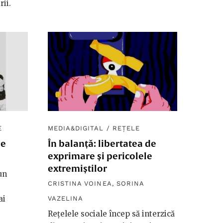
rii.
E
MEDIA&DIGITAL
/
REȚELE
de
În balanță: libertatea de
exprimare și pericolele
extremiștilor
un
CRISTINA VOINEA
,
SORINA
ai
VAZELINA
Rețelele sociale încep să interzică