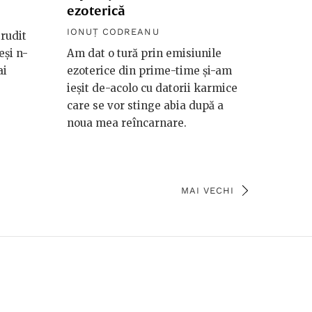
ezoterică
IONUŢ CODREANU
trudit
eși n-
Am dat o tură prin emisiunile
ai
ezoterice din prime-time și-am
ieșit de-acolo cu datorii karmice
care se vor stinge abia după a
noua mea reîncarnare.
MAI VECHI