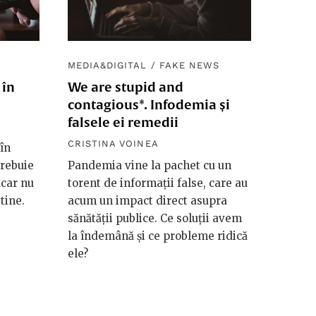
MEDIA&DIGITAL
/
FAKE NEWS
 în
We are stupid and
contagious*. Infodemia și
falsele ei remedii
CRISTINA VOINEA
 în
trebuie
Pandemia vine la pachet cu un
ăcar nu
torent de informații false, care au
tine.
acum un impact direct asupra
sănătății publice. Ce soluții avem
la îndemână și ce probleme ridică
ele?