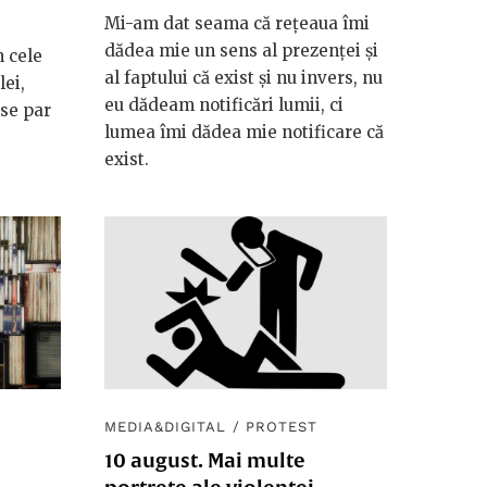
Mi-am dat seama că rețeaua îmi
dădea mie un sens al prezenței și
n cele
al faptului că exist și nu invers, nu
ei,
eu dădeam notificări lumii, ci
 se par
lumea îmi dădea mie notificare că
exist.
MEDIA&DIGITAL
/
PROTEST
10 august. Mai multe