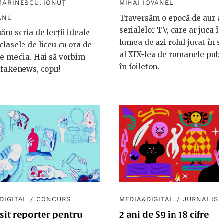
MARINESCU
,
IONUŢ
MIHAI IOVĂNEL
Traversăm o epocă de aur 
ANU
serialelor TV, care ar juca 
ăm seria de lecții ideale
lumea de azi rolul jucat în 
clasele de liceu cu ora de
al XIX-lea de romanele pub
e media. Hai să vorbim
în foileton.
fakenews, copii!
DIGITAL
/
CONCURS
MEDIA&DIGITAL
/
JURNALI
sit reporter pentru
2 ani de S9 în 18 cifre