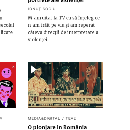
portrete ale violenței
IONUȚ SOCIU
a
în
M-am uitat la TV ca să înțeleg ce
secolul
n-am trăit pe viu și am reperat
licate
câteva direcții de interpretare a
violenței.
SM
MEDIA&DIGITAL
/
TEVE
O plonjare în România