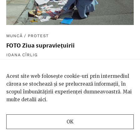
MUNCĂ
/
PROTEST
FOTO Ziua supraviețuirii
IOANA CÎRLIG
Zeci de artiști și artiste independente au protestat
față de criza în care de zbat de la începutul
Acest site web folosește cookie-uri prin intermediul
pandemiei, fără ajutor din partea instituțiilor.
cărora se stochează și se prelucrează informații, în
scopul îmbunătățirii experienței dumneavoastră. Mai
multe detalii
aici
.
MAI VECHI
OK