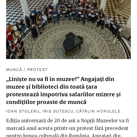
MUNCĂ
/
PROTEST
„Liniște nu va fi în muzee!” Angajați din
muzee și biblioteci din toată țara
protestează împotriva salariilor mizere și
condițiilor proaste de muncă
IOAN STOLERU
,
IRIS DUȚESCU
,
CĂTĂLIN HOPULELE
Ediția aniversară de 20 de ani a Nopții Muzeelor va fi
marcată anul acesta printr-un protest fără precedent
pentru lumea culturală din România. Angajați din