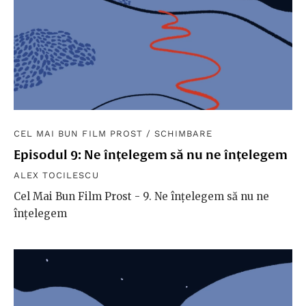
CEL MAI BUN FILM PROST
/
SCHIMBARE
Episodul 9: Ne înțelegem să nu ne înțelegem
ALEX TOCILESCU
Cel Mai Bun Film Prost - 9. Ne înțelegem să nu ne
înțelegem