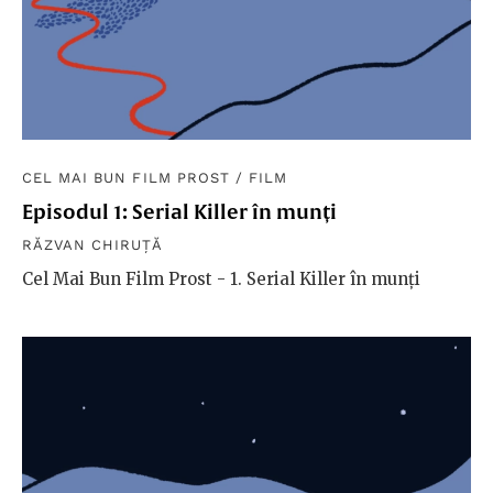
CEL MAI BUN FILM PROST
/
FILM
Episodul 1: Serial Killer în munți
RĂZVAN CHIRUȚĂ
Cel Mai Bun Film Prost - 1. Serial Killer în munți