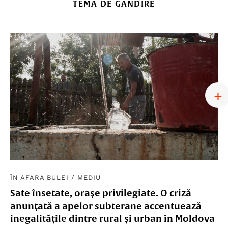
TEMA DE GÂNDIRE
ÎN AFARA BULEI
/
MEDIU
Sate însetate, orașe privilegiate. O criză
anunțată a apelor subterane accentuează
inegalitățile dintre rural și urban în Moldova