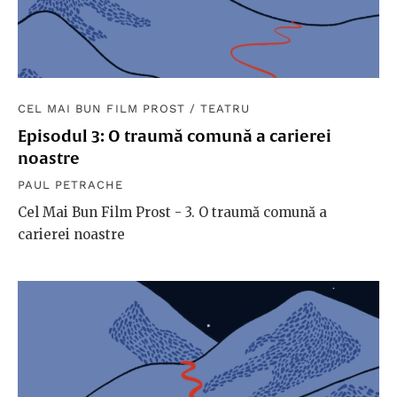
CEL MAI BUN FILM PROST
/
TEATRU
Episodul 3: O traumă comună a carierei
noastre
PAUL PETRACHE
Cel Mai Bun Film Prost - 3. O traumă comună a
carierei noastre