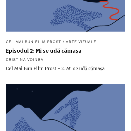
CEL MAI BUN FILM PROST
/
ARTE VIZUALE
Episodul 2: Mi se udă cămașa
CRISTINA VOINEA
Cel Mai Bun Film Prost - 2. Mi se udă cămașa