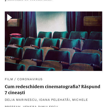
FILM
/
CORONAVIRUS
Cum redeschidem cinematografia? Răspund
7 cineaști
DELIA MARINESCU
,
IOANA PELEHATĂI
,
MICHELE
BRESSAN
,
VENERA DIMULESCU