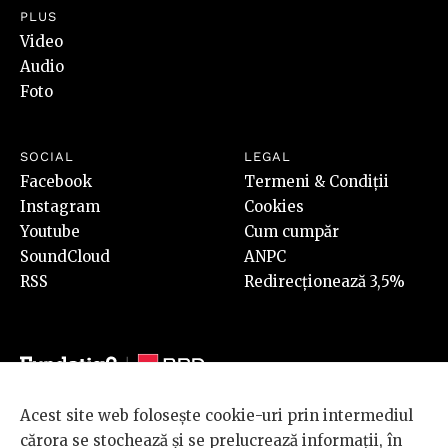
PLUS
Video
Audio
Foto
SOCIAL
LEGAL
Facebook
Termeni & Condiții
Instagram
Cookies
Youtube
Cum cumpăr
SoundCloud
ANPC
RSS
Redirecționează 3,5%
Acest site web folosește cookie-uri prin intermediul
© 2026 BRD Groupe Société Générale, toate drepturile rezervate.
cărora se stochează și se prelucrează informații, în