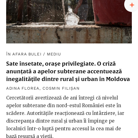
ÎN AFARA BULEI
/
MEDIU
Sate însetate, orașe privilegiate. O criză
anunțată a apelor subterane accentuează
inegalitățile dintre rural și urban în Moldova
ADINA FLOREA
,
COSMIN FILIȘAN
Cercetătorii avertizează de ani întregi că nivelul
apelor subterane din nord-estul României este în
scădere. Autoritățile reacționează cu întârziere, iar
discrepanța dintre rural și urban îi împinge pe
localnici într-o luptă pentru accesul la cea mai de
bază resursă a vieții.