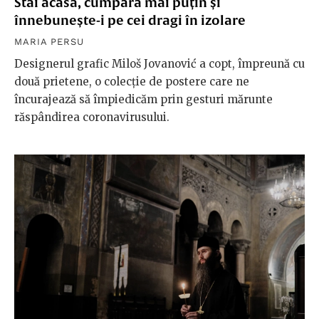
Stai acasă, cumpără mai puțin și
înnebunește-i pe cei dragi în izolare
MARIA PERSU
Designerul grafic Miloš Jovanović a copt, împreună cu
două prietene, o colecție de postere care ne
încurajează să împiedicăm prin gesturi mărunte
răspândirea coronavirusului.