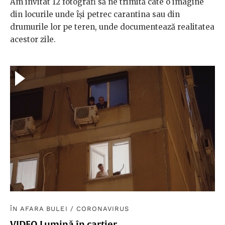
Am invitat 12 fotografi să ne trimită câte o imagine
din locurile unde își petrec carantina sau din
drumurile lor pe teren, unde documentează realitatea
acestor zile.
ÎN AFARA BULEI
/
CORONAVIRUS
VIDEO Lumină în cartier