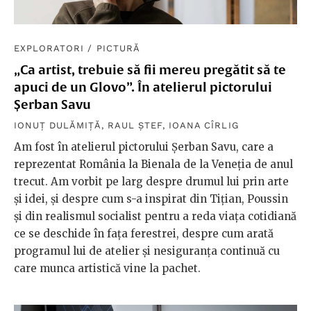
EXPLORATORI
/
PICTURĂ
„Ca artist, trebuie să fii mereu pregătit să te
apuci de un Glovo”. În atelierul pictorului
Șerban Savu
IONUȚ DULĂMIȚĂ
,
RAUL ȘTEF
,
IOANA CÎRLIG
Am fost în atelierul pictorului Șerban Savu, care a
reprezentat România la Bienala de la Veneția de anul
trecut. Am vorbit pe larg despre drumul lui prin arte
și idei, și despre cum s-a inspirat din Tițian, Poussin
și din realismul socialist pentru a reda viața cotidiană
ce se deschide în fața ferestrei, despre cum arată
programul lui de atelier și nesiguranța continuă cu
care munca artistică vine la pachet.