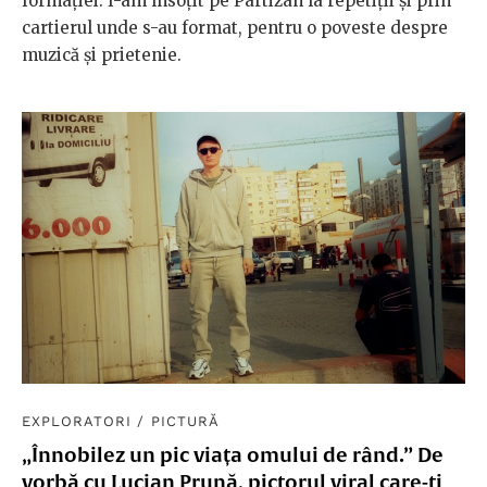
formației. I-am însoțit pe Partizan la repetiții și prin
cartierul unde s-au format, pentru o poveste despre
muzică și prietenie.
EXPLORATORI
/
PICTURĂ
„Înnobilez un pic viața omului de rând.” De
vorbă cu Lucian Prună, pictorul viral care-ți