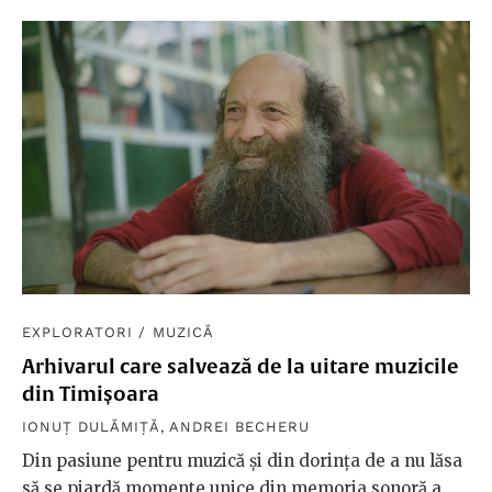
EXPLORATORI
/
MUZICĂ
Arhivarul care salvează de la uitare muzicile
din Timișoara
IONUȚ DULĂMIȚĂ
,
ANDREI BECHERU
Din pasiune pentru muzică și din dorința de a nu lăsa
să se piardă momente unice din memoria sonoră a