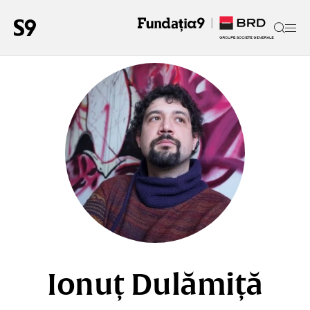
Ionuț Dulămiță