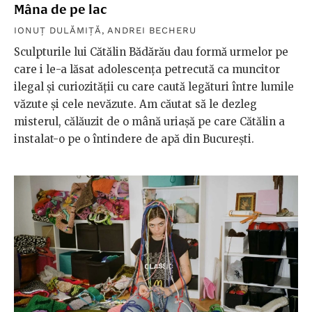
Mâna de pe lac
IONUȚ DULĂMIȚĂ
,
ANDREI BECHERU
Sculpturile lui Cătălin Bădărău dau formă urmelor pe
care i le-a lăsat adolescența petrecută ca muncitor
ilegal și curiozității cu care caută legături între lumile
văzute și cele nevăzute. Am căutat să le dezleg
misterul, călăuzit de o mână uriaşă pe care Cătălin a
instalat-o pe o întindere de apă din Bucureşti.