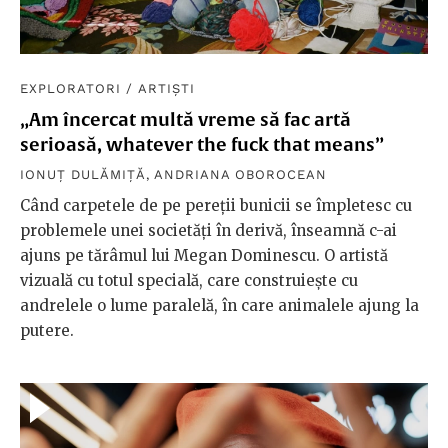
EXPLORATORI
/
ARTIȘTI
„Am încercat multă vreme să fac artă
serioasă, whatever the fuck that means”
IONUȚ DULĂMIȚĂ
,
ANDRIANA OBOROCEAN
Când carpetele de pe pereţii bunicii se împletesc cu
problemele unei societăţi în derivă, înseamnă c-ai
ajuns pe tărâmul lui Megan Dominescu. O artistă
vizuală cu totul specială, care construieşte cu
andrelele o lume paralelă, în care animalele ajung la
putere.