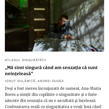
ATLASUL SINGURĂTĂȚII
„Mă simt singură când am senzația că sunt
neînțeleasă”
IONUȚ DULĂMIȚĂ
,
ANDREI DUDEA
Deși a fost mereu înconjurată de oameni, Ana-Maria
Boeru a simțit din copilărie o singurătate și o furie
născute din senzația că nu e ascultată și înțeleasă.
Confruntarea reală cu singurătatea a venit însă când