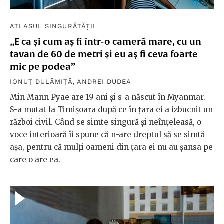
ATLASUL SINGURĂTĂȚII
„E ca și cum aș fi într-o cameră mare, cu un
tavan de 60 de metri și eu aș fi ceva foarte
mic pe podea”
IONUȚ DULĂMIȚĂ
,
ANDREI DUDEA
Min Mann Pyae are 19 ani și s-a născut în Myanmar.
S-a mutat la Timișoara după ce în țara ei a izbucnit un
război civil. Când se simte singură și neînțeleasă, o
voce interioară îi spune că n-are dreptul să se simtă
așa, pentru că mulți oameni din țara ei nu au șansa pe
care o are ea.