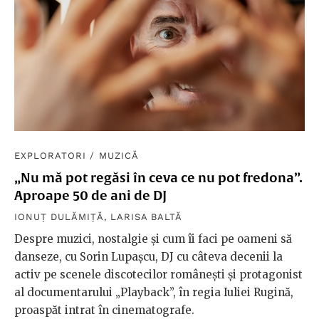
EXPLORATORI
/
MUZICĂ
„Nu mă pot regăsi în ceva ce nu pot fredona”.
Aproape 50 de ani de DJ
IONUȚ DULĂMIȚĂ
,
LARISA BALTĂ
Despre muzici, nostalgie și cum îi faci pe oameni să
danseze, cu Sorin Lupașcu, DJ cu câteva decenii la
activ pe scenele discotecilor românești și protagonist
al documentarului „Playback”, în regia Iuliei Rugină,
proaspăt intrat în cinematografe.