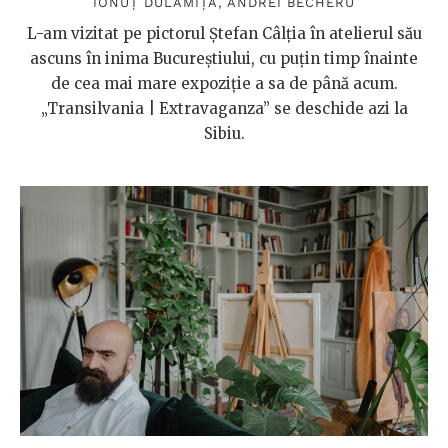
IONUȚ DULĂMIȚĂ
,
ANDREI BECHERU
L-am vizitat pe pictorul Ștefan Câlția în atelierul său
ascuns în inima Bucureștiului, cu puțin timp înainte
de cea mai mare expoziție a sa de până acum.
„Transilvania | Extravaganza” se deschide azi la
Sibiu.