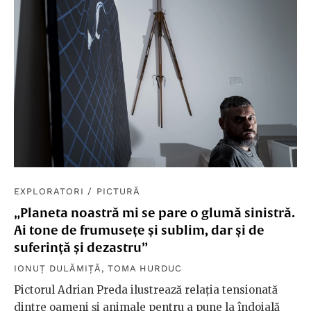
EXPLORATORI
/
PICTURĂ
„Planeta noastră mi se pare o glumă sinistră.
Ai tone de frumusețe și sublim, dar şi de
suferință și dezastru”
IONUȚ DULĂMIȚĂ
,
TOMA HURDUC
Pictorul Adrian Preda ilustrează relaţia tensionată
dintre oameni şi animale pentru a pune la îndoială