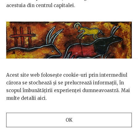
acestuia din centrul capitalei.
Acest site web folosește cookie-uri prin intermediul
cărora se stochează și se prelucrează informații, în
scopul îmbunătățirii experienței dumneavoastră. Mai
multe detalii
aici
.
ARTE
/
ANIMALE
Roxilein, Ruxandra și vacile din Weiten
OK
IONUȚ DULĂMIȚĂ
,
RUXANDRA NOVAC
„Vacile sunt fragilitate greoaie, cred că asta mă atinge