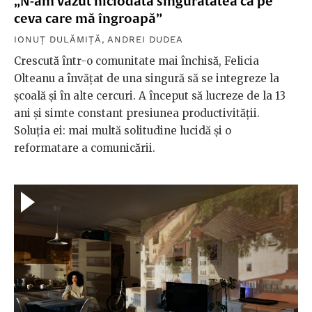
„N-am văzut niciodată singurătatea ca pe
ceva care mă îngroapă”
IONUȚ DULĂMIȚĂ
,
ANDREI DUDEA
Crescută într-o comunitate mai închisă, Felicia
Olteanu a învățat de una singură să se integreze la
școală și în alte cercuri. A început să lucreze de la 13
ani și simte constant presiunea productivității.
Soluția ei: mai multă solitudine lucidă și o
reformatare a comunicării.