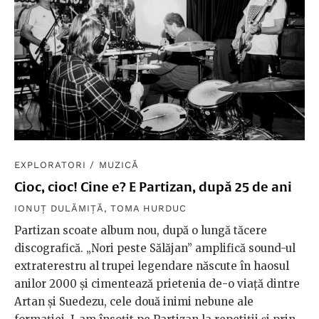
EXPLORATORI
/
MUZICĂ
Cioc, cioc! Cine e? E Partizan, după 25 de ani
IONUȚ DULĂMIȚĂ
,
TOMA HURDUC
Partizan scoate album nou, după o lungă tăcere
discografică. „Nori peste Sălăjan” amplifică sound-ul
extraterestru al trupei legendare născute în haosul
anilor 2000 și cimentează prietenia de-o viață dintre
Artan și Suedezu, cele două inimi nebune ale