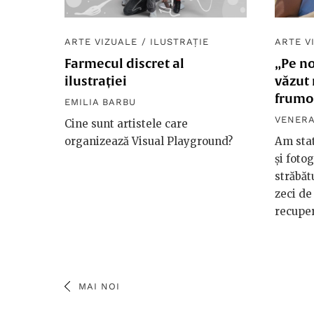
ARTE VIZUALE
/
ILUSTRAȚIE
ARTE V
Farmecul discret al
„Pe n
ilustrației
văzut 
frumoș
EMILIA BARBU
VENERA
Cine sunt artistele care
organizează Visual Playground?
Am stat
și foto
străbăt
zeci de 
recuper
MAI NOI