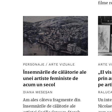
filme r
PERSONAJE
/
ARTE VIZUALE
ARTE V
Însemnările de călătorie ale
„El vi
unei artiste feministe de
prin a
acum un secol
pe art
DIANA MESEȘAN
RALUC
Am ales câteva fragmente din
Un inte
însemnările de călătorie ale
Nicolae