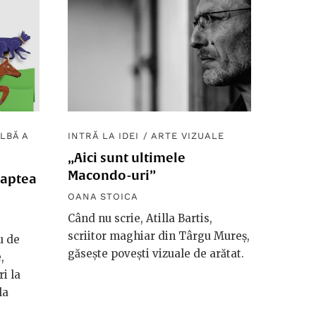
LBĂ A
INTRĂ LA IDEI
/
ARTE VIZUALE
„Aici sunt ultimele
Macondo-uri”
oaptea
OANA STOICA
Când nu scrie, Atilla Bartis,
scriitor maghiar din Târgu Mureș,
u de
găsește povești vizuale de arătat.
,
i la
la