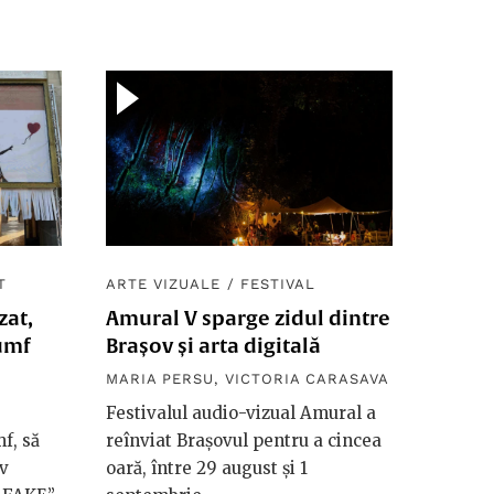
T
ARTE VIZUALE
/
FESTIVAL
zat,
Amural V sparge zidul dintre
iumf
Brașov și arta digitală
MARIA PERSU
,
VICTORIA CARASAVA
e
Festivalul audio-vizual Amural a
mf, să
reînviat Brașovul pentru a cincea
iv
oară, între 29 august și 1