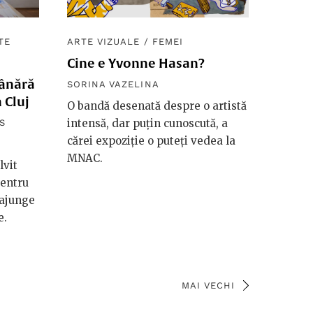
TE
ARTE VIZUALE
/
FEMEI
Cine e Yvonne Hasan?
tânără
SORINA VAZELINA
 Cluj
O bandă desenată despre o artistă
intensă, dar puțin cunoscută, a
S
cărei expoziție o puteți vedea la
MNAC.
lvit
pentru
 ajunge
e.
MAI VECHI