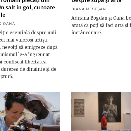
i români plecați din
Despre supă și artă
Un salt în gol, cu toate
DIANA MESEȘAN
ile
Adriana Bogdan și Oana L
CIOANĂ
arată că poți să faci artă și 
iție esențială despre unii
încrâncenare.
cei mai valoroși artiști
 nevoiți să emigreze după
unismul le-a îngreunat
și confiscat libertatea.
durerea de dinainte și de
ptură.