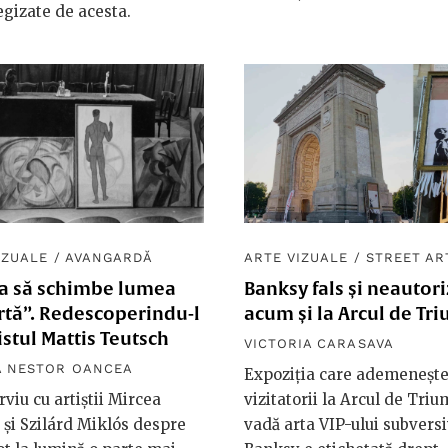
egizate de acesta.
IZUALE
/
AVANGARDĂ
ARTE VIZUALE
/
STREET AR
sa să schimbe lumea
Banksy fals și neautori
rtă”. Redescoperindu-l
acum și la Arcul de Tr
istul Mattis Teutsch
VICTORIA CARASAVA
A NESTOR OANCEA
Expoziția care ademeneșt
rviu cu artiștii Mircea
vizitatorii la Arcul de Triu
 și Szilárd Miklós despre
vadă arta VIP-ului subvers