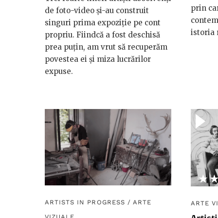
prin ca
de foto-video și-au construit
contem
singuri prima expoziție pe cont
istoria
propriu. Fiindcă a fost deschisă
prea puțin, am vrut să recuperăm
povestea ei și miza lucrărilor
expuse.
★
☆
ARTISTS IN PROGRESS
/
ARTE
ARTE V
VIZUALE