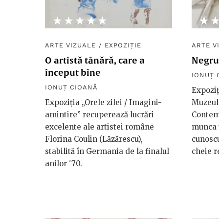
★★★★★
☆☆☆☆☆
★
☆
ARTE VIZUALE
/
EXPOZIȚIE
ARTE V
O artistă tânără, care a
Negrul
început bine
IONUȚ 
IONUȚ CIOANĂ
Expoziț
Expoziția „Orele zilei / Imagini-
Muzeul 
amintire” recuperează lucrări
Contem
excelente ale artistei române
munca u
Florina Coulin (Lăzărescu),
cunoscut
stabilită în Germania de la finalul
cheie r
anilor '70.