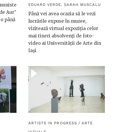
omuniste
EDUARD VERDE
,
SARAH MUSCALU
 de Aur”
Până vei avea ocazia să le vezi
-o până
lucrările expuse în muzee,
vizitează virtual expoziția celor
mai tineri absolvenți de foto-
video ai Universității de Arte din
Iași.
ARTISTS IN PROGRESS
/
ARTE
VIZUALE