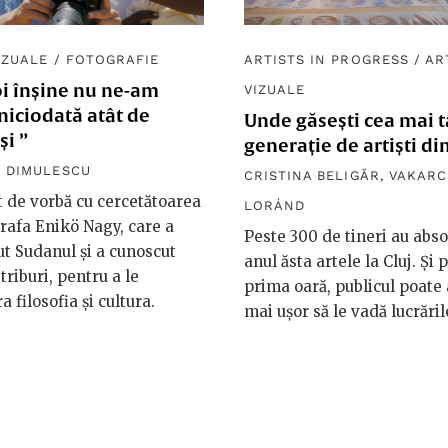
IZUALE
/
FOTOGRAFIE
ARTISTS IN PROGRESS
/
AR
oi înșine nu ne-am
VIZUALE
niciodată atât de
Unde găsești cea mai 
i ”
generație de artiști din
 DIMULESCU
CRISTINA BELIGĂR
,
VAKARC
 de vorbă cu cercetătoarea
LORÁND
grafa Enikö Nagy, care a
Peste 300 de tineri au abso
ut Sudanul și a cunoscut
anul ăsta artele la Cluj. Și 
triburi, pentru a le
prima oară, publicul poate
a filosofia și cultura.
mai ușor să le vadă lucrăril