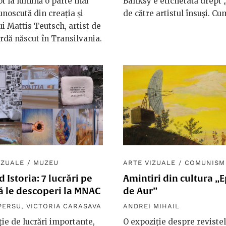
t la lumină o parte mai
Banksy e etichetată drept
unoscută din creația și
de către artistul însuși. Cu
lui Mattis Teutsch, artist de
dă născut în Transilvania.
IZUALE
/
MUZEU
ARTE VIZUALE
/
COMUNISM
 Istoria: 7 lucrări pe
Amintiri din cultura „E
ă le descoperi la MNAC
de Aur”
PERSU
,
VICTORIA CARASAVA
ANDREI MIHAIL
ție de lucrări importante,
O expoziție despre revistel