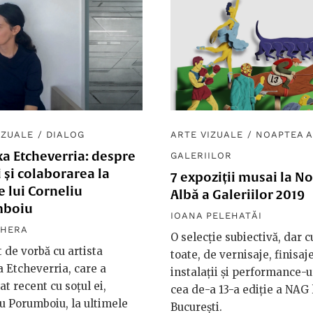
IZUALE
/
DIALOG
ARTE VIZUALE
/
NOAPTEA A
a Etcheverria: despre
GALERIILOR
i și colaborarea la
7 expoziții musai la N
e lui Corneliu
Albă a Galeriilor 2019
mboiu
IOANA PELEHATĂI
GHERA
O selecție subiectivă, dar c
 de vorbă cu artista
toate, de vernisaje, finisaje
 Etcheverria, care a
instalații și performance-ur
at recent cu soțul ei,
cea de-a 13-a ediție a NAG 
u Porumboiu, la ultimele
București.