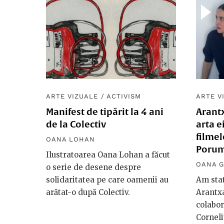
ARTE VIZUALE
/
ACTIVISM
ARTE V
Manifest de tipărit la 4 ani
Arantx
de la Colectiv
arta e
filmel
OANA LOHAN
Poru
Ilustratoarea Oana Lohan a făcut
OANA 
o serie de desene despre
solidaritatea pe care oamenii au
Am stat
arătat-o după Colectiv.
Arantxa
colabor
Corneli