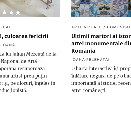
★★★★
☆☆☆☆
IZUALE
ARTE VIZUALE
/
COMUNISM
, culoarea fericirii
Ultimii martori ai istor
artei monumentale di
CIOANĂ
România
ia lui Julian Mereuță de la
IOANA PELEHATĂI
Național de Artă
porană recuperează
O hartă interactivă își pro
nui artist prea puțin
înlăture negura de pe o bu
 și, pe alocuri, înțeles în
importantă a istoriei recen
educționistă.
artei românești.