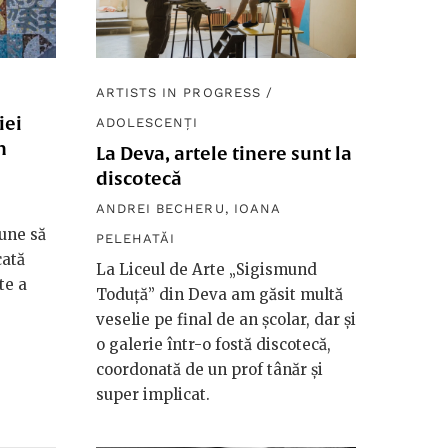
ARTISTS IN PROGRESS
/
iei
ADOLESCENȚI
n
La Deva, artele tinere sunt la
discotecă
ANDREI BECHERU
,
IOANA
pune să
PELEHATĂI
cată
La Liceul de Arte „Sigismund
te a
Toduță” din Deva am găsit multă
veselie pe final de an școlar, dar și
o galerie într-o fostă discotecă,
coordonată de un prof tânăr și
super implicat.