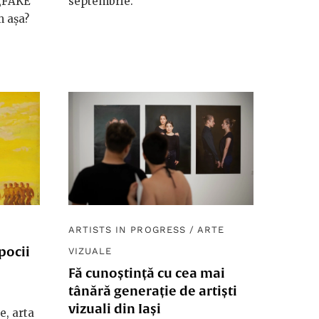
 „FAKE”
septembrie.
m așa?
ARTISTS IN PROGRESS
/
ARTE
pocii
VIZUALE
Fă cunoștință cu cea mai
tânără generație de artiști
vizuali din Iași
e, arta