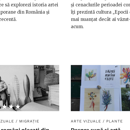
re să explorezi istoria artei
și cenaclurile perioadei c
porane din România și
îți prezintă cultura „Epocii
 recentă.
mai nuanțat decât ai văzut
acum.
★★★★
☆☆☆☆
IZUALE
/
MIGRAȚIE
ARTE VIZUALE
/
PLANTE