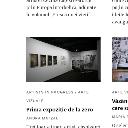
artistei Cecilia Cuțescu-Storck
cum sco
prin Europa interbelică, adunate
puțin c
în volumul „Fresca unei vieți”.
ideile 
avangar
ARTISTS IN PROGRESS
/
ARTE
ARTE V
Văzând
VIZUALE
care s
Prima expoziție de la zero
MARIA 
ANDRA MATZAL
O selec
Trei foarte tineri artiști absolvenți