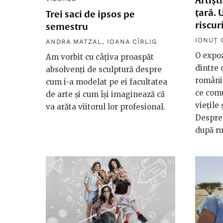
Artișt
țară. 
Trei saci de ipsos pe
riscur
semestru
IONUȚ 
ANDRA MATZAL
,
IOANA CÎRLIG
O expoz
Am vorbit cu câțiva proaspăt
dintre 
absolvenți de sculptură despre
români,
cum i-a modelat pe ei facultatea
ce com
de arte și cum își imaginează că
viețile 
va arăta viitorul lor profesional.
Despre 
după ru