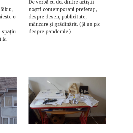
De vorbă cu doi dintre artiștii
Sibiu,
noștri contemporani preferați,
iește o
despre desen, publicitate,
mâncare și grădinărit. (Și un pic
a spațiu
despre pandemie.)
 la
e