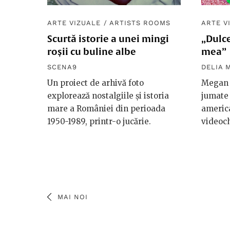
ARTE VIZUALE
/
ARTISTS ROOMS
ARTE V
Scurtă istorie a unei mingi
„Dulce
roșii cu buline albe
mea”
SCENA9
DELIA 
Un proiect de arhivă foto
Megan 
explorează nostalgiile și istoria
jumate
mare a României din perioada
america
1950-1989, printr-o jucărie.
videoch
MAI NOI