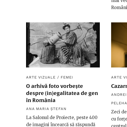
mai vec
Români
ARTE VIZUALE
/
FEMEI
ARTE V
O arhivă foto vorbește
Cazarm
despre (in)egalitatea de gen
ANDREI
în România
PELEHA
ANA MARIA ȘTEFAN
Zeci de
La Salonul de Proiecte, peste 400
cu forț
de imagini încearcă să răspundă
centrul