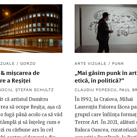
IZUALE
/
GORZO
ARTE VIZUALE
/
PUNK
 & mișcarea de
„Mai găsim punk în art
e a Reșiței
etică, în politică?”
SOCIU
,
ȘTEFAN SCHULTZ
CLAUDIU POPESCU
,
PAUL B
t că artistul Dumitru
În 1992, la Craiova, Mihai
rea să ocupe Reșița, așa că
Laurențiu Fuiorea făcea pa
o fugă până acolo ca să văd
grupul care înființa formaț
ntâmplă și să înțeleg cum e
Terror Art. În 2021, alături
ezi cu cărbune ars în cel
Raluca Oancea, curatoriază