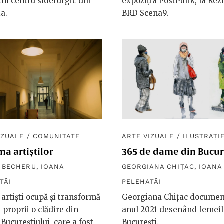
hi centru siderurgic din
expoziția PostPunk, la Rez
a.
BRD Scena9.
IZUALE
/
COMUNITATE
ARTE VIZUALE
/
ILUSTRAȚI
a artiștilor
365 de dame din Bucur
 BECHERU
,
IOANA
GEORGIANA CHIȚAC
,
IOANA
TĂI
PELEHATĂI
 artiști ocupă și transformă
Georgiana Chițac documen
e proprii o clădire din
anul 2021 desenând femeil
 Bucureștiului, care a fost,
București.