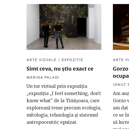
ARTE VIZUALE
/
EXPOZIȚIE
ARTE V
Simt ceva, nu știu exact ce
Gorzo
ocupar
MARINA PALADI
IONUȚ 
Un tur virtual prin expoziția
„expoziția „I feel something, don’t
Am auzi
know what” de la Timișoara, care
Gorzo v
explorează teme precum ecologia,
am dat 
mitologia, tehnologia și sistemul
ce se î
antropocentric epuizat.
să lucr