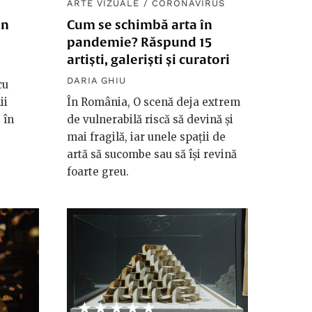
ARTE VIZUALE
/
CORONAVIRUS
in
Cum se schimbă arta în
pandemie? Răspund 15
artiști, galeriști și curatori
DARIA GHIU
cu
ii
În România, O scenă deja extrem
 în
de vulnerabilă riscă să devină și
mai fragilă, iar unele spații de
artă să sucombe sau să își revină
foarte greu.
★★★★★
☆☆☆☆☆