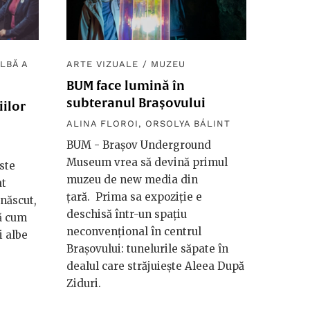
LBĂ A
ARTE VIZUALE
/
MUZEU
BUM face lumină în
subteranul Brașovului
iilor
ALINA FLOROI
,
ORSOLYA BÁLINT
BUM - Brașov Underground
Museum vrea să devină primul
ste
muzeu de new media din
at
țară. Prima sa expoziție e
 născut,
deschisă într-un spațiu
tă cum
neconvențional în centrul
i albe
Brașovului: tunelurile săpate în
dealul care străjuiește Aleea După
Ziduri.