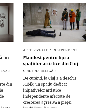
ARTE VIZUALE
/
INDEPENDENT
ă, în
Manifest pentru lipsa
spațiilor artistice din Cluj
REAZU
CRISTINA BELIGĂR
De curând, la Cluj s-a deschis
rte din
Rubik, un spațiu dedicat
ia
inițiativelor artistice
 de
independente afectate de
creșterea agresivă a pieței