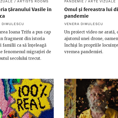
IZUALE
/
ARTISTS ROOMS
PANDEMIE
/
ARTE VIZUALE
ria țăranului Vasile în
Omul și fereastra lui d
ca
pandemie
 DIMULESCU
VENERA DIMULESCU
rea Ioana Trifu a pus cap
Un proiect video ne arată, 
un fragment din istoria
ajutorul unei drone, oamen
i familii ca să înțeleagă
închiși în propriile locuințe
ne fenomenul migrației de
vremea pandemiei.
putul secolului trecut.