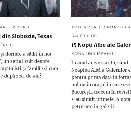
/
ARTE VIZUALE
ARTE VIZUALE
/
NOAPTEA A
 din Slobozia, Texas
GALERIILOR
15 Nopți Albe ale Galer
CÎRLIG
și dorințe a sădit în noi
KARIN UNGUREANU
”, un serial-cult despre
În anul aniversar 15, când
capitaliști și familie și cum
Noaptea Albă a Galeriilor e
le după zeci de ani?
pentru prima dată în form
online în orașul în care s-a
București, trecem în revis
s-au simțit primele 14 nopț
petrecute în galerii.