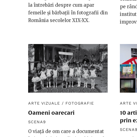
la întrebări despre cum apar
pe rând
femeile și bărbații în fotografii din
institu
România secolelor XIX-XX.
improvi
ARTE VIZUALE
/
FOTOGRAFIE
ARTE V
Oameni oarecari
10 art
prin e
SCENA9
SCENA
O viață de om care a documentat