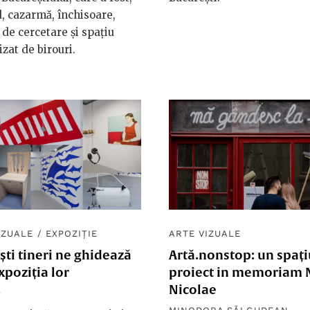
, cazarmă, închisoare,
t de cercetare și spațiu
zat de birouri.
IZUALE
/
EXPOZIȚIE
ARTE VIZUALE
iști tineri ne ghidează
Artă.nonstop: un spați
xpoziția lor
proiect in memoriam 
Nicolae
9