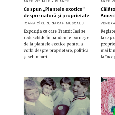
ARTE VIZUALE
/
PLANTE
ARTE V
Ce spun „Plantele exotice”
Călăto
despre natură și proprietate
Ameri
IOANA CÎRLIG
,
SARAH MUSCALU
VENERA
Expoziția cu care Tranzit Iași se
Regizoa
redeschide în pandemie pornește
la cap 
de la plantele exotice pentru a
proprie
vorbi despre proprietare, politică
mai bi
și schimburi.
la înce