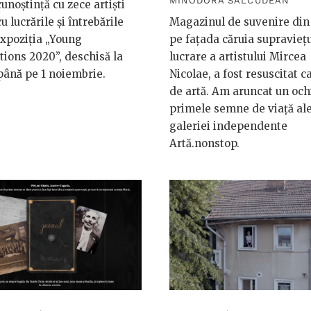
MINODORA SĂLCUDEAN
cunoștință cu zece artiști
cu lucrările și întrebările
Magazinul de suvenire din 
 expoziția „Young
pe fațada căruia supraviețu
ions 2020”, deschisă la
lucrare a artistului Mircea
ână pe 1 noiembrie.
Nicolae, a fost resuscitat c
de artă. Am aruncat un ochi
primele semne de viață al
galeriei independente
Artă.nonstop.