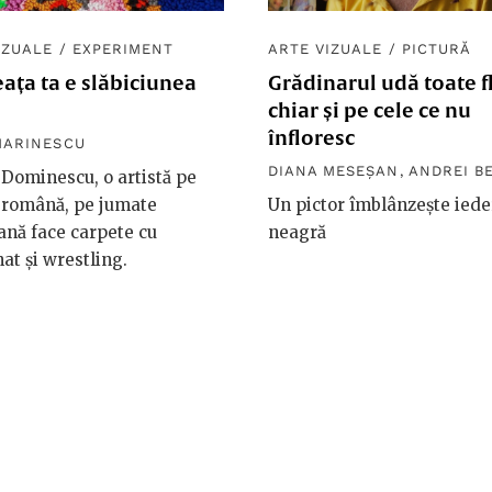
IZUALE
/
EXPERIMENT
ARTE VIZUALE
/
PICTURĂ
ața ta e slăbiciunea
Grădinarul udă toate fl
chiar și pe cele ce nu
înfloresc
MARINESCU
DIANA MESEȘAN
,
ANDREI B
Dominescu, o artistă pe
 română, pe jumate
Un pictor îmblânzește iede
nă face carpete cu
neagră
at și wrestling.