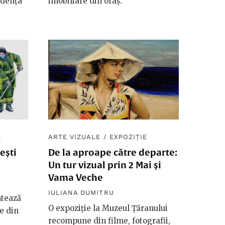
idența
imobiliare din oraș.
E
ARTE VIZUALE
/
EXPOZIȚIE
ești
De la aproape către departe:
Un tur vizual prin 2 Mai și
Vama Veche
IULIANA DUMITRU
tează
O expoziție la Muzeul Țăranului
e din
recompune din filme, fotografii,