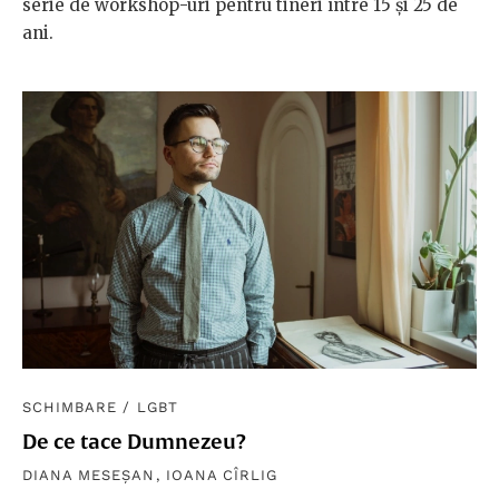
serie de workshop-uri pentru tineri între 15 și 25 de
ani.
SCHIMBARE
/
LGBT
De ce tace Dumnezeu?
DIANA MESEȘAN
,
IOANA CÎRLIG