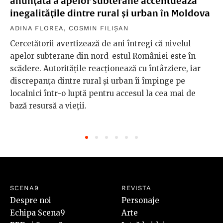
anunțată a apelor subterane accentuează
inegalitățile dintre rural și urban în Moldova
ADINA FLOREA
,
COSMIN FILIȘAN
Cercetătorii avertizează de ani întregi că nivelul
apelor subterane din nord-estul României este în
scădere. Autoritățile reacționează cu întârziere, iar
discrepanța dintre rural și urban îi împinge pe
localnici într-o luptă pentru accesul la cea mai de
bază resursă a vieții.
SCENA9
REVISTA
Despre noi
Personaje
Echipa Scena9
Arte