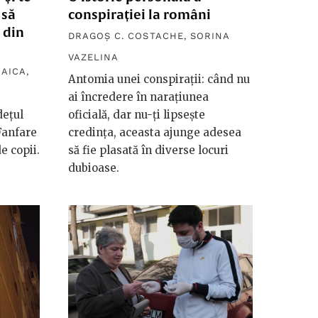
 să
conspirației la români
 din
DRAGOȘ C. COSTACHE
,
SORINA
VAZELINA
RAICA
,
Antomia unei conspirații: când nu
ai încredere în narațiunea
dețul
oficială, dar nu-ți lipsește
Fanfare
credința, aceasta ajunge adesea
e copii.
să fie plasată în diverse locuri
dubioase.