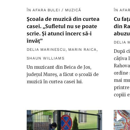
ÎN AFARA BULEI
/
MUZICĂ
ÎN AFA
Școala de muzică din curtea
Cu faț
casei. „Sufletul nu se poate
din R
scrie. Și atunci încerc să-i
abuzur
învăț”
DELIA 
DELIA MARINESCU
,
MARIN RAICA
,
După ci
câțiva 
SHAUN WILLIAMS
Rahova 
Un muzicant din Beica de Jos,
ordine 
județul Mureș, a făcut o școală de
mai mul
muzică în curtea casei lui.
printre
copiii e