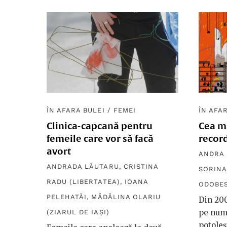
ÎN AFARA BULEI
/
FEMEI
ÎN AFA
Clinica-capcană pentru
Cea ma
femeile care vor să facă
recor
avort
ANDRA
ANDRADA LĂUTARU
,
CRISTINA
SORINA
RADU (LIBERTATEA)
,
IOANA
ODOBE
PELEHATĂI
,
MĂDĂLINA OLARIU
Din 200
pe num
(ZIARUL DE IAȘI)
potoleș