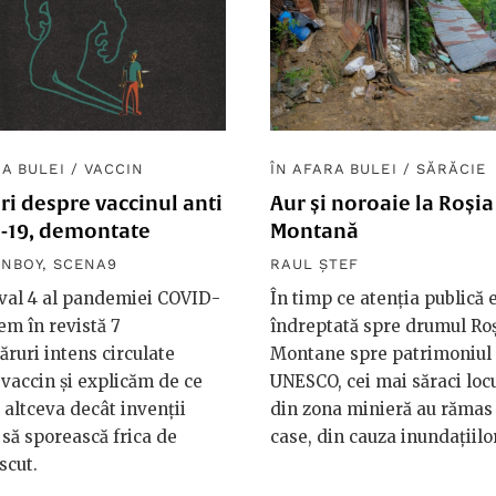
RA BULEI
/
VACCIN
ÎN AFARA BULEI
/
SĂRĂCIE
ri despre vaccinul anti
Aur și noroaie la Roșia
-19, demontate
Montană
INBOY
,
SCENA9
RAUL ȘTEF
 val 4 al pandemiei COVID-
În timp ce atenția publică 
cem în revistă 7
îndreptată spre drumul Roș
ruri intens circulate
Montane spre patrimoniul
vaccin și explicăm de ce
UNESCO, cei mai săraci locu
 altceva decât invenții
din zona minieră au rămas 
să sporească frica de
case, din cauza inundațiilor
scut.