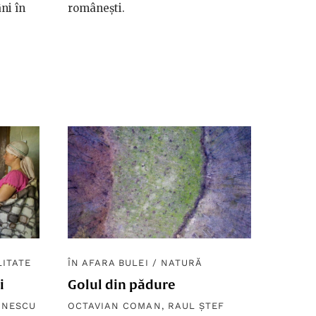
ni în
românești.
LITATE
ÎN AFARA BULEI
/
NATURĂ
i
Golul din pădure
INESCU
OCTAVIAN COMAN
,
RAUL ȘTEF