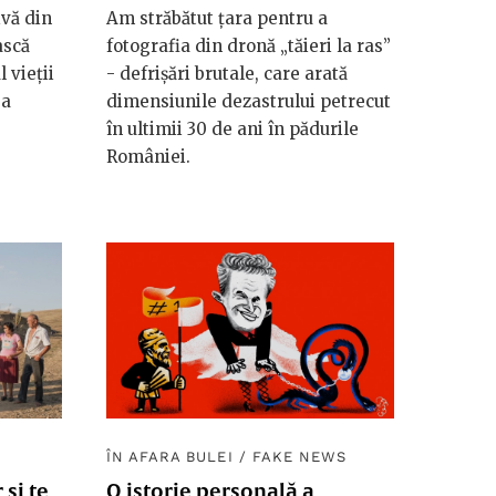
ivă din
Am străbătut țara pentru a
ască
fotografia din dronă „tăieri la ras”
 vieții
- defrișări brutale, care arată
ea
dimensiunile dezastrului petrecut
în ultimii 30 de ani în pădurile
României.
ÎN AFARA BULEI
/
FAKE NEWS
 și te
O istorie personală a