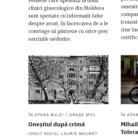
Femeile care apelează la două
omeniri
clinici ginecologice din Moldova
compani
sunt speriate cu informații false
iconost
despre avort, în încercarea de a le
cine fa
convinge să păstreze cu orice preț
certific
sarcinile nedorite.
ÎN AFARA BULEI
/
ORAȘE MICI
ÎN AFA
Oneștiul după crimă
Mihai
Tolera
IONUȚ SOCIU
,
LAURIE MOURET