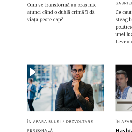
GABRIE
Cum se transformă un oraș mic
atunci când o dublă crimă îi dă
Ce caut
viața peste cap?
steag b
politic
unei lu
Levent
ÎN AFARA BULEI
/
DEZVOLTARE
ÎN AFA
Hasht
PERSONALĂ