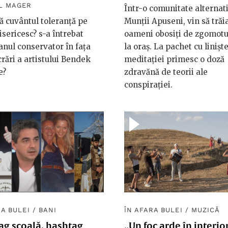
L MAGER
Într-o comunitate alternat
ă cuvântul toleranță pe
Munții Apuseni, vin să trăi
isericesc? s-a întrebat
oameni obosiți de zgomotul
ianul conservator în fața
la oraș. La pachet cu linișt
crări a artistului Bendek
meditației primesc o doză
e?
zdravănă de teorii ale
conspirației.
RA BULEI
/
BANI
ÎN AFARA BULEI
/
MUZICĂ
ag școală, hashtag
„Un foc arde în interior