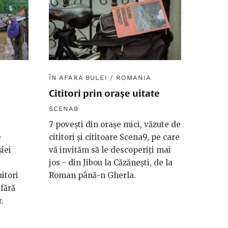
ÎN AFARA BULEI
/
ROMANIA
Cititori prin orașe uitate
SCENA9
7 povești din orașe mici, văzute de
e
cititori și cititoare Scena9, pe care
iei
vă invităm să le descoperiți mai
jos - din Jibou la Căzănești, de la
itori
Roman până-n Gherla.
fără
.