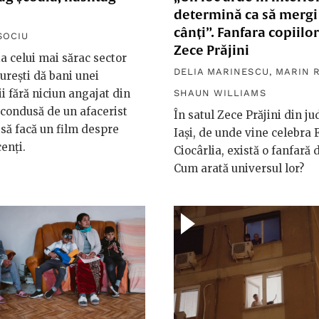
determină ca să mergi
cânți”. Fanfara copiilor
SOCIU
Zece Prăjini
a celui mai sărac sector
DELIA MARINESCU
,
MARIN 
urești dă bani unei
ii fără niciun angajat din
SHAUN WILLIAMS
, condusă de un afacerist
În satul Zece Prăjini din ju
, să facă un film despre
Iași, de unde vine celebra 
enți.
Ciocârlia, există o fanfară d
Cum arată universul lor?