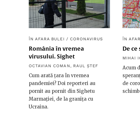
ÎN AFARA BULEI
/
CORONAVIRUS
ÎN AFA
România în vremea
De ce
virusului. Sighet
MIHAI 
OCTAVIAN COMAN
,
RAUL ȘTEF
Acum do
Cum arată țara în vremea
speran
pandemiei? Doi reporteri au
de coro
pornit au pornit din Sighetu
schimb
Marmației, de la granița cu
Ucraina.