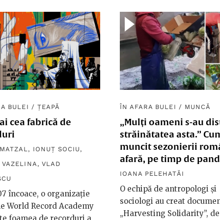
RA BULEI
/
ȚEAPĂ
ÎN AFARA BULEI
/
MUNCĂ
i cea fabrică de
„Mulți oameni s-au dis
duri
străinătatea asta.” Cu
muncit sezonierii rom
 MATZAL
,
IONUȚ SOCIU
,
afară, pe timp de pan
 VAZELINA
,
VLAD
IOANA PELEHATĂI
SCU
O echipă de antropologi și
7 încoace, o organizație
sociologi au creat documen
e World Record Academy
„Harvesting Solidarity”, d
te foamea de recorduri a