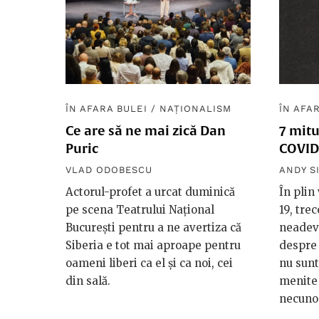
ÎN AFARA BULEI
/
NAȚIONALISM
ÎN AFA
Ce are să ne mai zică Dan
7 mitu
Puric
COVID
VLAD ODOBESCU
ANDY S
Actorul-profet a urcat duminică
În plin
pe scena Teatrului Național
19, tre
București pentru a ne avertiza că
neadevă
Siberia e tot mai aproape pentru
despre 
oameni liberi ca el și ca noi, cei
nu sunt
din sală.
menite 
necuno