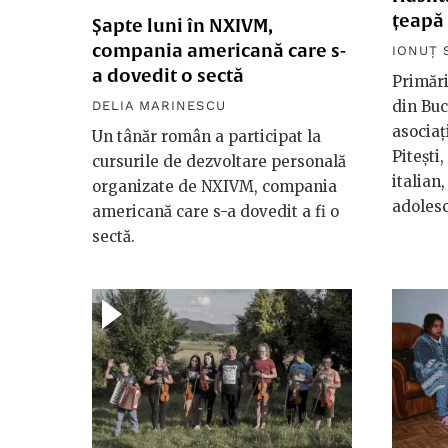
țeapă
Șapte luni în NXIVM,
compania americană care s-
IONUȚ 
a dovedit o sectă
Primări
din Buc
DELIA MARINESCU
asociaț
Un tânăr român a participat la
Pitești
cursurile de dezvoltare personală
italian
organizate de NXIVM, compania
adolesc
americană care s-a dovedit a fi o
sectă.