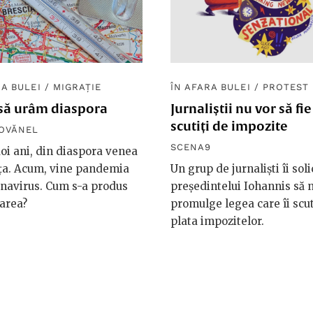
RA BULEI
/
MIGRAȚIE
ÎN AFARA BULEI
/
PROTEST
 să urâm diaspora
Jurnaliștii nu vor să fie
scutiți de impozite
IOVĂNEL
SCENA9
i ani, din diaspora venea
ța. Acum, vine pandemia
Un grup de jurnaliști îi soli
navirus. Cum s-a produs
președintelui Iohannis să 
area?
promulge legea care îi scu
plata impozitelor.