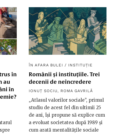
ÎN AFARA BULEI
/
INSTITUȚIE
trus în
Românii și instituțiile. Trei
m au
decenii de neîncredere
âni în
IONUȚ SOCIU
,
ROMA GAVRILĂ
demie?
„Atlasul valorilor sociale”, primul
studiu de acest fel din ultimii 25
de ani, își propune să explice cum
tarul
a evoluat societatea după 1989 și
espre
cum arată mentalitățile sociale