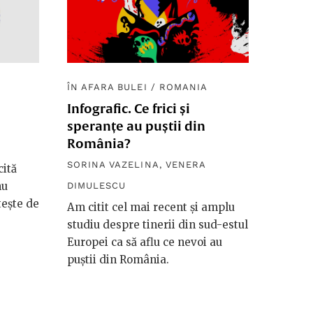
ÎN AFARA BULEI
/
ROMANIA
Infografic. Ce frici și
speranțe au puștii din
România?
SORINA VAZELINA
,
VENERA
cită
nu
DIMULESCU
tește de
Am citit cel mai recent și amplu
studiu despre tinerii din sud-estul
Europei ca să aflu ce nevoi au
puștii din România.