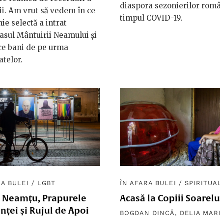
diaspora sezonierilor româ
i. Am vrut să vedem în ce
timpul COVID-19.
e selectă a intrat
asul Mântuirii Neamului și
ce bani de pe urma
atelor.
RA BULEI
/
LGBT
ÎN AFARA BULEI
/
SPIRITUA
l Neamțu, Prapurele
Acasă la Copiii Soarelu
nței și Rujul de Apoi
BOGDAN DINCĂ
,
DELIA MAR