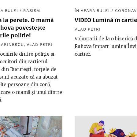
RA BULEI
/
RASISM
ÎN AFARA BULEI
/
CORONAV
a la perete. O mamă
VIDEO Lumină în cartie
ahova povestește
VLAD PETRI
ile poliției
Voluntarii de la o biserică 
MARINESCU
,
VLAD PETRI
Rahova împart lumina Învie
ocnirile dintre poliție și
cartier.
locuitori din cartierul
din București, forțele de
sunt acuzate că au abuzat
te persoane din zonă,
 care o mamă și unul dintre
i.