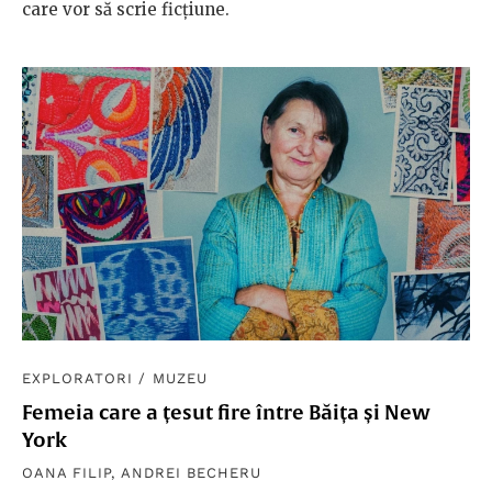
care vor să scrie ficțiune.
EXPLORATORI
/
MUZEU
Femeia care a țesut fire între Băița și New
York
OANA FILIP
,
ANDREI BECHERU