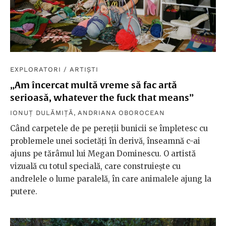
EXPLORATORI
/
ARTIȘTI
„Am încercat multă vreme să fac artă
serioasă, whatever the fuck that means”
IONUȚ DULĂMIȚĂ
,
ANDRIANA OBOROCEAN
Când carpetele de pe pereţii bunicii se împletesc cu
problemele unei societăţi în derivă, înseamnă c-ai
ajuns pe tărâmul lui Megan Dominescu. O artistă
vizuală cu totul specială, care construieşte cu
andrelele o lume paralelă, în care animalele ajung la
putere.