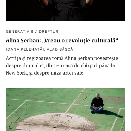
GENERAȚIA 9
/
DREPTURI
Alina Șerban: „Vreau o revoluție culturală”
IOANA PELEHATĂI
,
VLAD BÂSCĂ
Actrița și regizoarea romă Alina Șerban povestește
despre drumul ei, dintr-o casă de chirpici până la
New York, și despre miza artei sale.