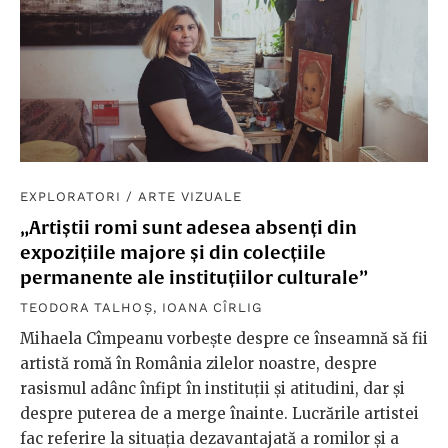
EXPLORATORI
/
ARTE VIZUALE
„Artiștii romi sunt adesea absenți din
expozițiile majore și din colecțiile
permanente ale instituțiilor culturale”
TEODORA TALHOȘ
,
IOANA CÎRLIG
Mihaela Cîmpeanu vorbește despre ce înseamnă să fii
artistă romă în România zilelor noastre, despre
rasismul adânc înfipt în instituții și atitudini, dar și
despre puterea de a merge înainte. Lucrările artistei
fac referire la situația dezavantajată a romilor și a