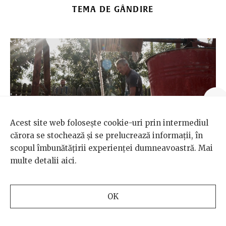
TEMA DE GÂNDIRE
Acest site web folosește cookie-uri prin intermediul
cărora se stochează și se prelucrează informații, în
scopul îmbunătățirii experienței dumneavoastră. Mai
multe detalii
aici
.
ÎN AFARA BULEI
/
MEDIU
OK
Sate însetate, orașe privilegiate. O criză
anunțată a apelor subterane accentuează
inegalitățile dintre rural și urban în Moldova