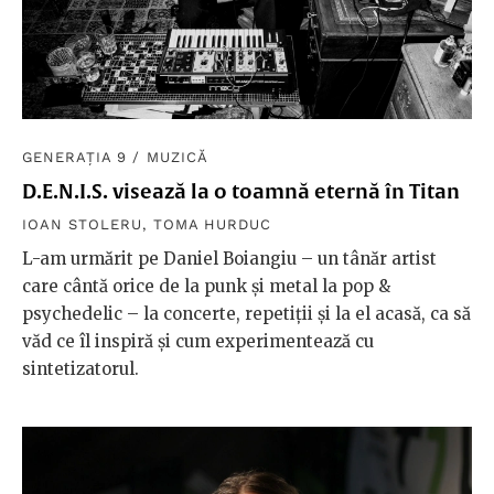
GENERAȚIA 9
/
MUZICĂ
D.E.N.I.S. visează la o toamnă eternă în Titan
IOAN STOLERU
,
TOMA HURDUC
L-am urmărit pe Daniel Boiangiu – un tânăr artist
care cântă orice de la punk și metal la pop &
psychedelic – la concerte, repetiții și la el acasă, ca să
văd ce îl inspiră și cum experimentează cu
sintetizatorul.