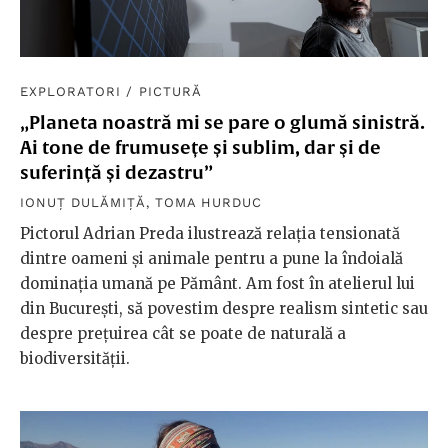
EXPLORATORI
/
PICTURĂ
„Planeta noastră mi se pare o glumă sinistră.
Ai tone de frumusețe și sublim, dar şi de
suferință și dezastru”
IONUȚ DULĂMIȚĂ
,
TOMA HURDUC
Pictorul Adrian Preda ilustrează relaţia tensionată
dintre oameni şi animale pentru a pune la îndoială
dominația umană pe Pământ. Am fost în atelierul lui
din București, să povestim despre realism sintetic sau
despre prețuirea cât se poate de naturală a
biodiversității.