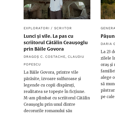
EXPLORATORI
/
SCRIITOR
GENERA
Lunci și vile. La pas cu
Pășun
scriitorul Cătălin Ceaușoglu
DARIA 
prin Băile Govora
La 23 d
DRAGOȘ C. COSTACHE
,
CLAUDIU
zilele î
oraș și
POPESCU
familiei
La Băile Govora, printre vile
alege o
părăsite, izvoare sulfuroase și
să munc
legende cu copii dispăruți,
păstrar
realitatea se topește în ficțiune.
pe cale
M-am plimbat cu scriitorul Cătălin
Ceaușoglu prin unul dintre
decorurile romanului său