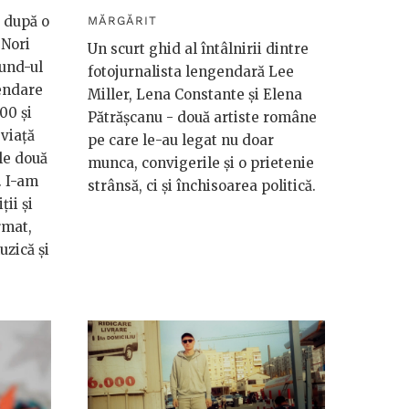
 după o
MĂRGĂRIT
„Nori
Un scurt ghid al întâlnirii dintre
ound-ul
fotojurnalista lengendară Lee
gendare
Miller, Lena Constante și Elena
00 și
Pătrășcanu - două artiste române
viață
pe care le-au legat nu doar
le două
munca, convigerile și o prietenie
. I-am
strânsă, ci și închisoarea politică.
ții și
rmat,
zică și