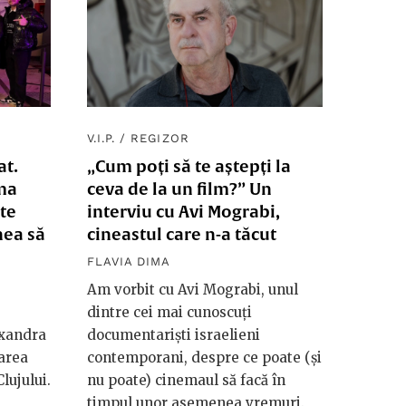
V.I.P.
/
REGIZOR
at.
„Cum poți să te aștepți la
ma
ceva de la un film?” Un
te
interviu cu Avi Mograbi,
nea să
cineastul care n-a tăcut
FLAVIA DIMA
Am vorbit cu Avi Mograbi, unul
dintre cei mai cunoscuți
exandra
documentariști israelieni
area
contemporani, despre ce poate (și
lujului.
nu poate) cinemaul să facă în
timpul unor asemenea vremuri.