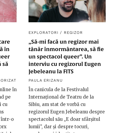
EXPLORATORI
/
REGIZOR
care
„Să-mi facă un regizor mai
ă în
tânăr înmormântarea, să fie
ueer
un spectacol queer”. Un
ă să
interviu cu regizorul Eugen
Jebeleanu la FITS
SORIZAT
PAULA ERIZANU
nline în
În canicula de la Festivalul
nd pe
Internațional de Teatru de la
i cu
Sibiu, am stat de vorbă cu
ns
regizorul Eugen Jebeleanu despre
 într-o
spectacolul său „E doar sfârșitul
orx
lumii”, dar și despre tocuri,