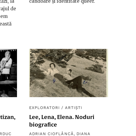
ăzi, la
candoare și identitate queer.
rajul de
egem
ceastă
EXPLORATORI
/
ARTIȘTI
rtizan,
Lee, Lena, Elena. Noduri
biografice
RDUC
ADRIAN CIOFLÂNCĂ
,
DIANA