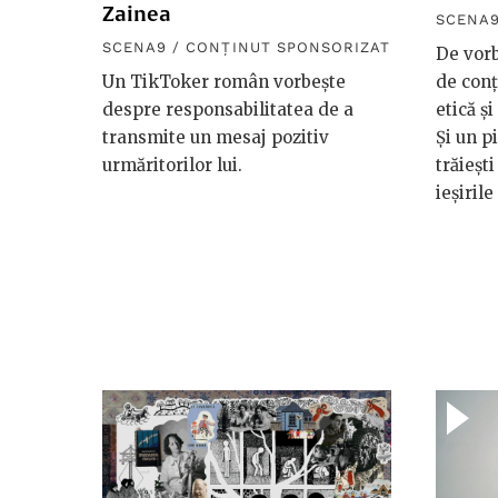
Zainea
SCENA9
SCENA9 / CONȚINUT SPONSORIZAT
De vorb
Un TikToker român vorbește
de conț
despre responsabilitatea de a
etică ș
transmite un mesaj pozitiv
Și un p
urmăritorilor lui.
trăiești
ieșirile