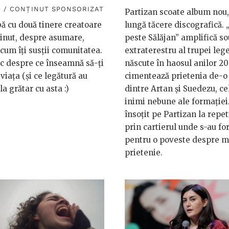
 / CONȚINUT SPONSORIZAT
Partizan scoate album nou,
ă cu două tinere creatoare
lungă tăcere discografică. 
inut, despre asumare,
peste Sălăjan” amplifică s
i cum îți susții comunitatea.
extraterestru al trupei le
ic despre ce înseamnă să-ți
născute în haosul anilor 20
 viața (și ce legătură au
cimentează prietenia de-o 
 la grătar cu asta :)
dintre Artan și Suedezu, ce
inimi nebune ale formației
însoțit pe Partizan la repeti
prin cartierul unde s-au fo
pentru o poveste despre mu
prietenie.