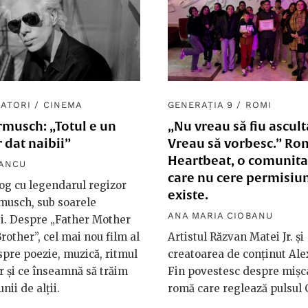
ATORI
/
CINEMA
GENERAȚIA 9
/
ROMI
rmusch: „Totul e un
„Nu vreau să fiu ascult
 dat naibii”
Vreau să vorbesc.” Ro
Heartbeat, o comunita
VANCU
care nu cere permisiu
og cu legendarul regizor
existe.
musch, sub soarele
ANA MARIA CIOBANU
i. Despre „Father Mother
Brother”, cel mai nou film al
Artistul Răzvan Matei Jr. și
spre poezie, muzică, ritmul
creatoarea de conținut Al
r și ce înseamnă să trăim
Fin povestesc despre mișc
unii de alții.
romă care reglează pulsul C