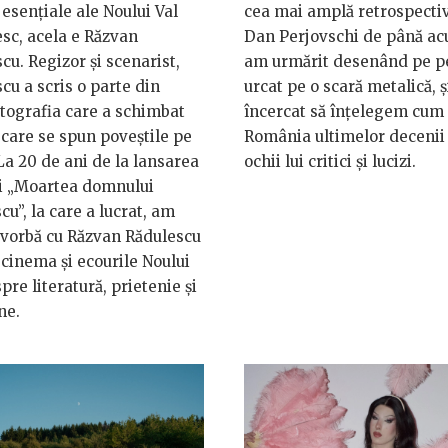
 esențiale ale Noului Val
cea mai amplă retrospectiv
sc, acela e Răzvan
Dan Perjovschi de până ac
cu. Regizor și scenarist,
am urmărit desenând pe pe
cu a scris o parte din
urcat pe o scară metalică, 
tografia care a schimbat
încercat să înțelegem cum 
n care se spun poveștile pe
România ultimelor decenii
La 20 de ani de la lansarea
ochii lui critici și lucizi.
ui „Moartea domnului
cu”, la care a lucrat, am
 vorbă cu Răzvan Rădulescu
cinema și ecourile Noului
spre literatură, prietenie și
ne.