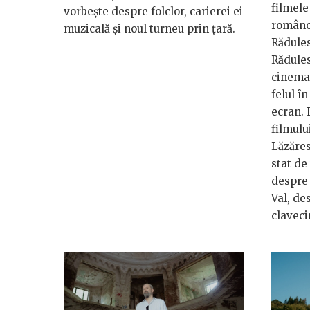
filmele
vorbește despre folclor, carierei ei
române
muzicală și noul turneu prin țară.
Rădules
Rădules
cinema
felul î
ecran. 
filmul
Lăzăres
stat de
despre 
Val, de
claveci