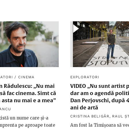
ATORI
/
CINEMA
EXPLORATORI
n Rădulescu: „Nu mai
VIDEO „Nu sunt artist p
să fac cinema. Simt că
dar am o agendă politi
 asta nu mai e a mea”
Dan Perjovschi, după 
ani de artă
VANCU
CRISTINA BELIGĂR
,
RAUL Ș
istă un nume care și-a
mprenta pe aproape toate
Am fost la Timișoara să v