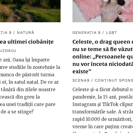
ȚIA 9
/
NATURĂ
GENERAȚIA 9
/
LGBT
ea ultimei ciobănițe
Celeste, o drag queen 
nu se teme să fie văzut
GIZDAVU
online: „Persoanele q
e ani, Oana își împarte
nu vor înceta niciodat
ntre studiile în zootehnie la
existe”
 munca de păstorit turma
SCENA9 / CONȚINUT SPON
 ei, în satul natal. De ce ar
 tânără din zilele noastre
Celeste și-a făcut debutul o
ească din greu la
pandemie, la 15 ani, postâ
ea unei tradiții care pare
Instagram și TikTok clipur
 de a se stinge?
transformările sale. A strâ
rapid 10.000 de urmăritori,
vreme în care puținx creat