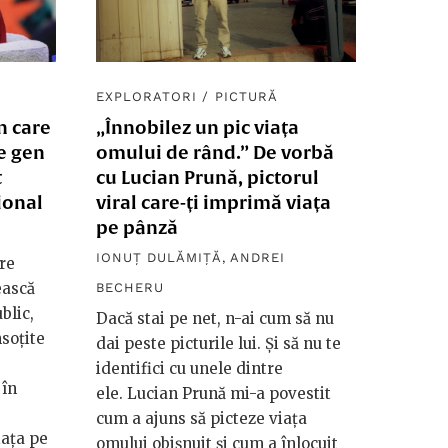
EXPLORATORI
/
PICTURĂ
n care
„Înnobilez un pic viața
e gen
omului de rând.” De vorbă
t
cu Lucian Prună, pictorul
ional
viral care-ți imprimă viața
pe pânză
IONUȚ DULĂMIȚĂ
,
ANDREI
re
ească
BECHERU
blic,
Dacă stai pe net, n-ai cum să nu
nsoțite
dai peste picturile lui. Și să nu te
identifici cu unele dintre
 în
ele. Lucian Prună mi-a povestit
cum a ajuns să picteze viața
iața pe
omului obișnuit și cum a înlocuit