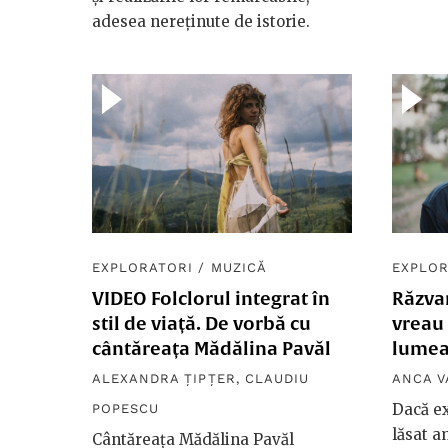
adesea nereținute de istorie.
EXPLORATORI
/
MUZICĂ
EXPLOR
VIDEO Folclorul integrat în
Răzva
stil de viață. De vorbă cu
vreau 
cântăreața Mădălina Pavăl
lumea
ALEXANDRA ȚIPȚER
,
CLAUDIU
ANCA 
Dacă ex
POPESCU
lăsat a
Cântăreața Mădălina Pavăl