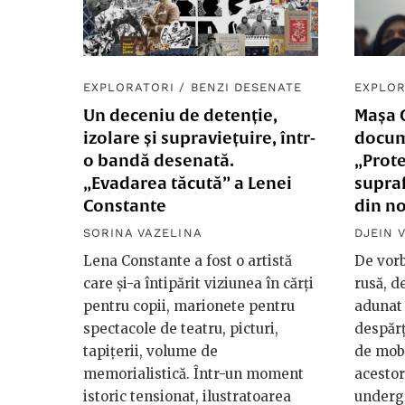
EXPLORATORI
/
BENZI DESENATE
EXPLOR
Un deceniu de detenție,
Mașa 
izolare și supraviețuire, într-
docum
o bandă desenată.
„Prote
„Evadarea tăcută” a Lenei
supraf
Constante
din n
SORINA VAZELINA
DJEIN 
Lena Constante a fost o artistă
De vorb
care și-a întipărit viziunea în cărți
rusă, d
pentru copii, marionete pentru
adunat
spectacole de teatru, picturi,
despărț
tapițerii, volume de
de mobi
memorialistică. Într-un moment
acestor
istoric tensionat, ilustratoarea
underg