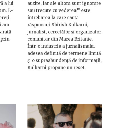
ă a lui
auzite, iar ale altora sunt ignorate
um. L-
sau trecute cu vederea?” este
reți,
întrebarea la care caută
și am
răspunsuri Shirish Kulkarni,
arată
jurnalist, cercetător și organizator
 prin
comunitar din Marea Britanie.
Într-o industrie a jurnalismului
adesea definită de termene limită
și o supraabundență de informații,
Kulkarni propune un reset.