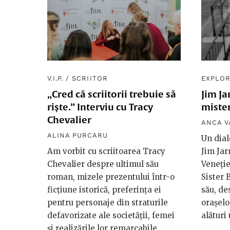
V.I.P.
/
SCRIITOR
EXPLOR
„Cred că scriitorii trebuie să
Jim Ja
riște.” Interviu cu Tracy
mister
Chevalier
ANCA 
ALINA PURCARU
Un dial
Am vorbit cu scriitoarea Tracy
Jim Jar
Chevalier despre ultimul său
Veneție
roman, mizele prezentului într-o
Sister 
ficțiune istorică, preferința ei
său, de
pentru personaje din straturile
orașelo
defavorizate ale societății, femei
alături 
și realizările lor remarcabile,