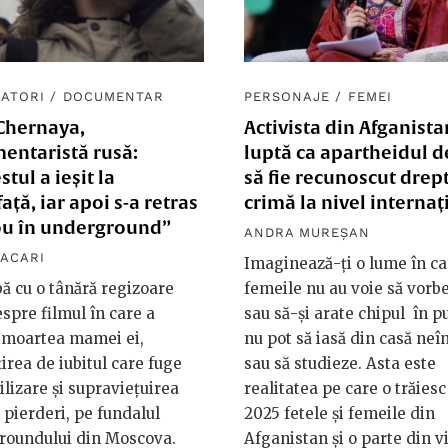
ATORI
/
DOCUMENTAR
PERSONAJE
/
FEMEI
Chernaya,
Activista din Afganista
entaristă rusă:
luptă ca apartheidul d
stul a ieșit la
să fie recunoscut drep
ață, iar apoi s-a retras
crimă la nivel internaț
ou în underground”
ANDRA MUREȘAN
VACARI
Imaginează-ți o lume în ca
ă cu o tânără regizoare
femeile nu au voie să vorb
espre filmul în care a
sau să-și arate chipul în pu
 moartea mamei ei,
nu pot să iasă din casă neî
irea de iubitul care fuge
sau să studieze. Asta este
lizare și supraviețuirea
realitatea pe care o trăiesc
 pierderi, pe fundalul
2025 fetele și femeile din
roundului din Moscova.
Afganistan și o parte din v