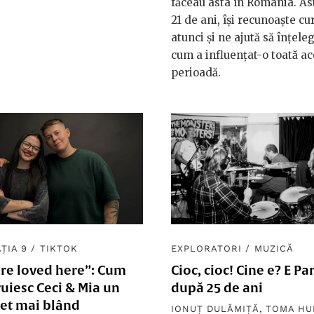
făceau asta în România. Ast
21 de ani, își recunoaște cu
atunci și ne ajută să înțel
cum a influențat-o toată a
perioadă.
ȚIA 9
/
TIKTOK
EXPLORATORI
/
MUZICĂ
are loved here”: Cum
Cioc, cioc! Cine e? E Pa
uiesc Ceci & Mia un
după 25 de ani
net mai blând
IONUȚ DULĂMIȚĂ
,
TOMA HU