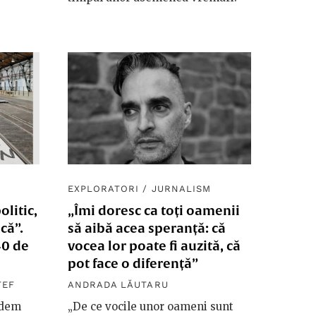
EXPLORATORI
/
JURNALISM
olitic,
„Îmi doresc ca toți oamenii
că”.
să aibă acea speranță: că
40 de
vocea lor poate fi auzită, că
pot face o diferență”
TEF
ANDRADA LĂUTARU
edem
„De ce vocile unor oameni sunt