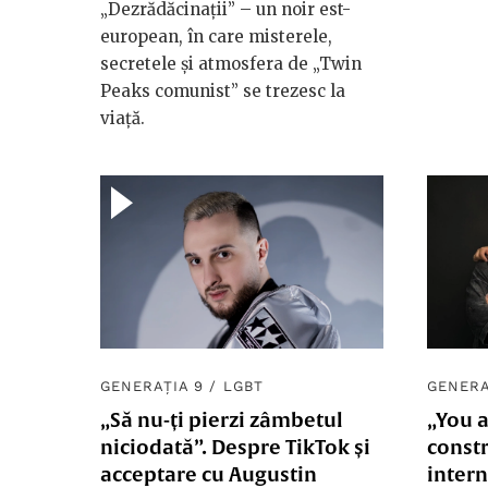
„Dezrădăcinații” – un noir est-
european, în care misterele,
secretele și atmosfera de „Twin
Peaks comunist” se trezesc la
viață.
GENERAȚIA 9
/
LGBT
GENERA
„Să nu-ți pierzi zâmbetul
„You 
niciodată”. Despre TikTok și
constr
acceptare cu Augustin
inter