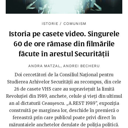
ISTORIE
/
COMUNISM
Istoria pe casete video. Singurele
60 de ore rămase din filmările
făcute în arestul Securității
ANDRA MATZAL
,
ANDREI BECHERU
Doi cercetători de la Consiliul Național pentru
Studierea Arhivelor Securității au recompus, din cele
26 de casete VHS care au supraviețuit la limită
Revoluției din 1989, anchete, celule și vieți din ultimul
an al dictaturii Ceaușescu. „A.REST 1989”, expoziția
construită pe marginea lor, deschide în premieră o
fereastră prin care publicul poate privi direct în
măruntaiele anchetelor derulate de poliția politică.