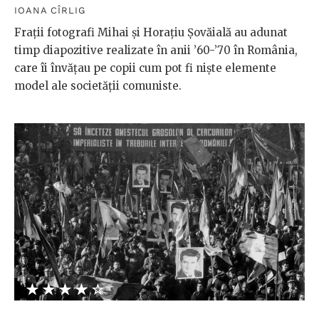
IOANA CÎRLIG
Frații fotografi Mihai și Horațiu Șovăială au adunat
timp diapozitive realizate în anii ’60-’70 în România,
care îi învățau pe copii cum pot fi niște elemente
model ale societății comuniste.
★★★★★
☆☆☆☆☆