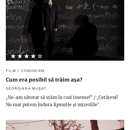
★★★★★
☆☆☆☆☆
FILM
/
COMUNISM
Cum era posibil să trăim așa?
GEORGIANA MUȘAT
„Ne-am săturat să stăm la cozi imense!” / „Cetăţeni!
Nu mai putem îndura lipsurile şi mizeriile”