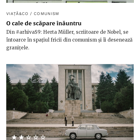
VIAȚĂ&CO
/
COMUNISM
O cale de scăpare înăuntru
Din #arhivaS9: Herta Müller, scriitoare de Nobel, se
întoarce în spațiul fricii din comunism și îi desenează
granițele.
★★★★★
☆☆☆☆☆