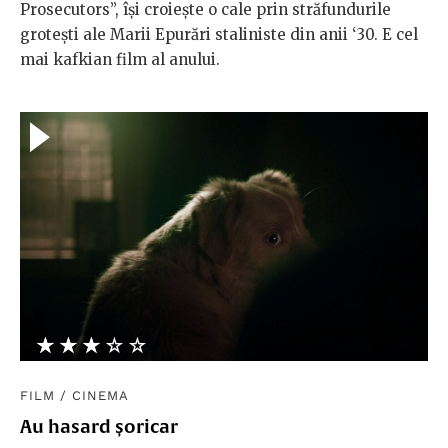
Prosecutors”, își croiește o cale prin străfundurile
grotești ale Marii Epurări staliniste din anii ‘30. E cel
mai kafkian film al anului.
★★★★★
☆☆☆☆☆
FILM
/
CINEMA
Au hasard șoricar