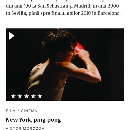
din anii '90 la San Sebastian și Madrid, în anii 2000
în Sevilia, până spre finalul anilor 2010 în Barcelona.
★★★★★
☆☆☆☆☆
FILM
/
CINEMA
New York, ping-pong
VICTOR MOROZOV