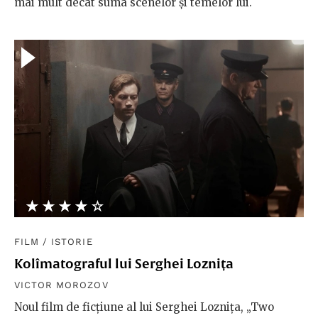
mai mult decât suma scenelor și temelor lui.
★★★★★
☆☆☆☆☆
FILM
/
ISTORIE
Kolîmatograful lui Serghei Loznița
VICTOR MOROZOV
Noul film de ficțiune al lui Serghei Loznița, „Two