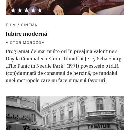
★★★★★
☆☆☆☆☆
FILM
/
CINEMA
Iubire modernă
VICTOR MOROZOV
Programat de mai multe ori în preajma Valentine’s
Day la Cinemateca Eforie, filmul lui Jerry Schatzberg
„The Panic in Needle Park” (1971) povestește o idilă
(con)damnată de consumul de heroină, pe fundalul
unei metropole care nu face nimănui favoruri.