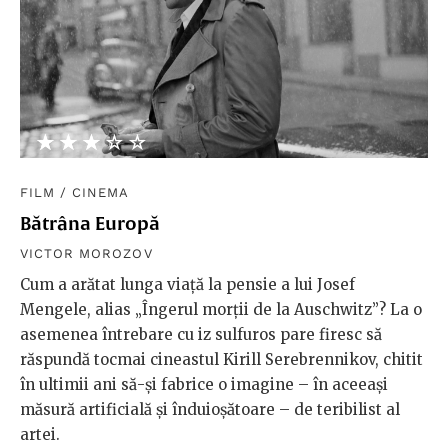
★★★★★
☆☆☆☆☆
FILM
/
CINEMA
Bătrâna Europă
VICTOR MOROZOV
Cum a arătat lunga viață la pensie a lui Josef
Mengele, alias „Îngerul morții de la Auschwitz”? La o
asemenea întrebare cu iz sulfuros pare firesc să
răspundă tocmai cineastul Kirill Serebrennikov, chitit
în ultimii ani să-și fabrice o imagine – în aceeași
măsură artificială și înduioșătoare – de teribilist al
artei.