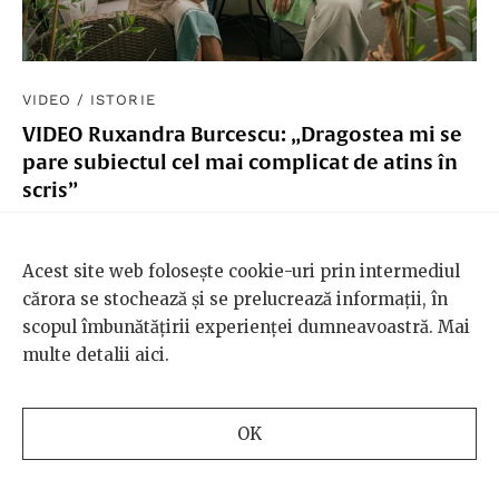
VIDEO
/
ISTORIE
VIDEO Ruxandra Burcescu: „Dragostea mi se
pare subiectul cel mai complicat de atins în
scris”
ALINA PURCARU
,
GABRIELA COZMA
,
LAURA
COMĂNESCU
Acest site web folosește cookie-uri prin intermediul
Poposim în biblioteca scriitoarei Ruxandra Burcescu
cărora se stochează și se prelucrează informații, în
pentru o discuție despre cel mai nou roman al
scopul îmbunătățirii experienței dumneavoastră. Mai
acesteia: „Greu de pătruns în pădurea de mesteceni”.
multe detalii
aici
.
O conversație despre istorie, iubire, proces creativ și
planurile Ruxandrei Burcescu pentru o nouă carte,
dedicată prieteniilor între femei.
OK