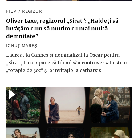
FILM
/
REGIZOR
Oliver Laxe, regizorul „Sirāt”: „Haideți să
învățăm cum să murim cu mai multă
demnitate”
IONUȚ MAREȘ
Laureat la Cannes și nominalizat la Oscar pentru
„Sirāt”, Laxe spune că filmul său controversat este o
„terapie de șoc" și o invitație la catharsis.