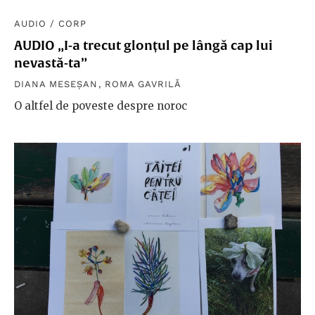
AUDIO
/
CORP
AUDIO „I-a trecut glonțul pe lângă cap lui
nevastă-ta”
DIANA MESEȘAN
,
ROMA GAVRILĂ
O altfel de poveste despre noroc