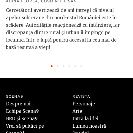
ADINA FLOREA
,
COSMIN FILIȘAN
Cercetătorii avertizează de ani întregi că nivelul
apelor subterane din nord-estul României este în
scădere. Autoritățile reacționează cu întârziere, iar
discrepanța dintre rural și urban îi împinge pe
localnici într-o luptă pentru accesul la cea mai de
bază resursă a vieții.
SCENA9
REVISTA
Despre noi
Personaje
Echipa Scena9
Arte
BRD și Scena9
Intră la idei
Vrei să publici pe
Lumea noastră