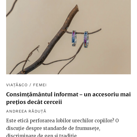
VIAȚĂ&CO
/
FEMEI
Consimțământul informat – un accesoriu mai
prețios decât cerceii
ANDREEA RĂDUȚĂ
Este etică perforarea lobilor urechilor copiilor? O
discuție despre standarde de frumusețe,
discriminare de gen și tradiție.