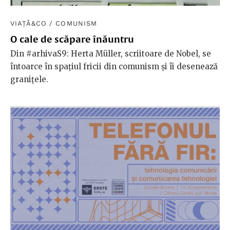
VIAȚĂ&CO
/
COMUNISM
O cale de scăpare înăuntru
Din #arhivaS9: Herta Müller, scriitoare de Nobel, se
întoarce în spațiul fricii din comunism și îi desenează
granițele.