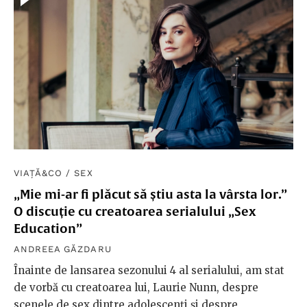
VIAȚĂ&CO
/
SEX
„Mie mi-ar fi plăcut să știu asta la vârsta lor.”
O discuție cu creatoarea serialului „Sex
Education”
ANDREEA GĂZDARU
Înainte de lansarea sezonului 4 al serialului, am stat
de vorbă cu creatoarea lui, Laurie Nunn, despre
scenele de sex dintre adolescenți și despre