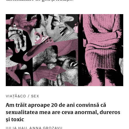
VIAȚĂ&CO
/
SEX
Am trăit aproape 20 de ani convinsă că
sexualitatea mea are ceva anormal, dureros
și toxic
IULIA HAU
,
ANNA GROZAVU