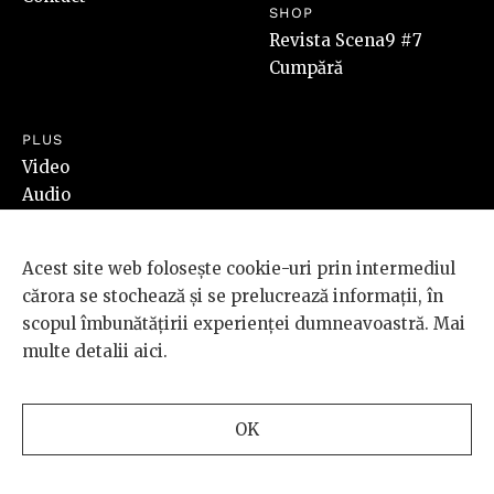
SHOP
Revista Scena9 #7
Cumpără
PLUS
Video
Audio
Foto
Acest site web folosește cookie-uri prin intermediul
SOCIAL
LEGAL
cărora se stochează și se prelucrează informații, în
Facebook
Termeni & Condiții
scopul îmbunătățirii experienței dumneavoastră. Mai
Instagram
Cookies
multe detalii
aici
.
Youtube
Cum cumpăr
SoundCloud
ANPC
OK
RSS
Redirecționează 3,5%