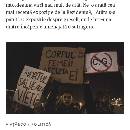
întotdeauna va fi mai mult de atât. Ne-o arată cea
mai recentă expoziție de la Rezidența9, „Atâta s-a
putut”. O expoziție despre greșeli, unde într-una
dintre încăperi e amenajată o sufragerie.
VIAȚĂ&CO
/
POLITICĂ