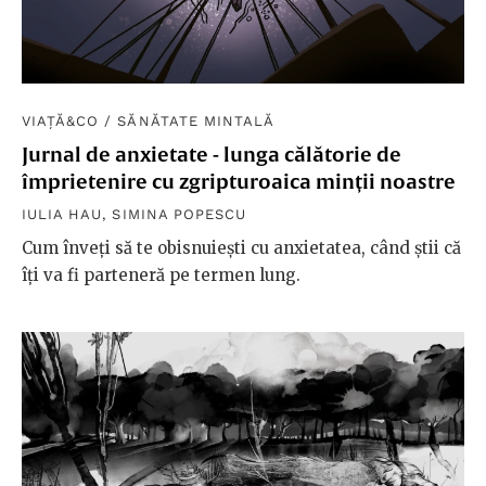
VIAȚĂ&CO
/
SĂNĂTATE MINTALĂ
Jurnal de anxietate - lunga călătorie de
împrietenire cu zgripturoaica minții noastre
IULIA HAU
,
SIMINA POPESCU
Cum înveți să te obisnuiești cu anxietatea, când știi că
îți va fi parteneră pe termen lung.