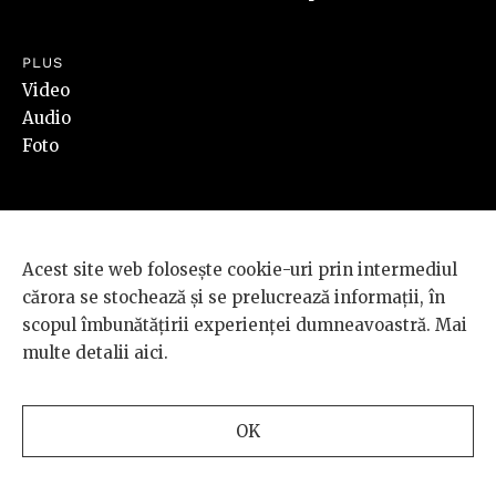
PLUS
Video
Audio
Foto
SOCIAL
LEGAL
Facebook
Termeni & Condiții
Acest site web folosește cookie-uri prin intermediul
Instagram
Cookies
cărora se stochează și se prelucrează informații, în
Youtube
Cum cumpăr
scopul îmbunătățirii experienței dumneavoastră. Mai
SoundCloud
ANPC
multe detalii
aici
.
RSS
Redirecționează 3,5%
OK