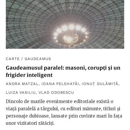
CARTE
/
GAUDEAMUS
Gaudeamusul paralel: masoni, corupți și un
frigider inteligent
ANDRA MATZAL
,
IOANA PELEHATĂI
,
IONUȚ DULĂMIȚĂ
,
LUIZA VASILIU
,
VLAD ODOBESCU
Dincolo de marile evenimente editoriale există o
viață paralelă a târgului, cu edituri mărunte, titluri și
personaje dubioase, lansate prin cuvinte mari în fața
unor vizitatori rătăciți.