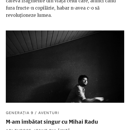
câteva fragmente din viața celui care, atunci când
fura fructe-n copilărie, habar n-avea c-o să
revoluționeze lumea.
GENERAȚIA 9
/
AVENTURI
M-am îmbătat singur cu Mihai Radu