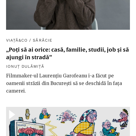
VIAȚĂ&CO
/
SĂRĂCIE
„Poți să ai orice: casă, familie, studii, job și să
ajungi în stradă”
IONUȚ DULĂMIȚĂ
Filmmaker-ul Laurențiu Garofeanu i-a făcut pe
oamenii străzii din București să se deschidă în fața
camerei.