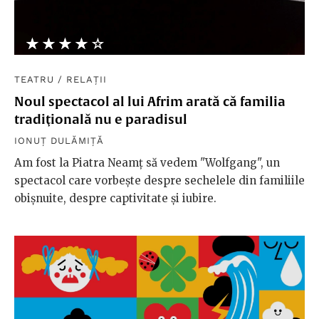
★★★★★
☆☆☆☆☆
TEATRU
/
RELAȚII
Noul spectacol al lui Afrim arată că familia
tradiţională nu e paradisul
IONUȚ DULĂMIȚĂ
Am fost la Piatra Neamţ să vedem "Wolfgang", un
spectacol care vorbeşte despre sechelele din familiile
obişnuite, despre captivitate şi iubire.