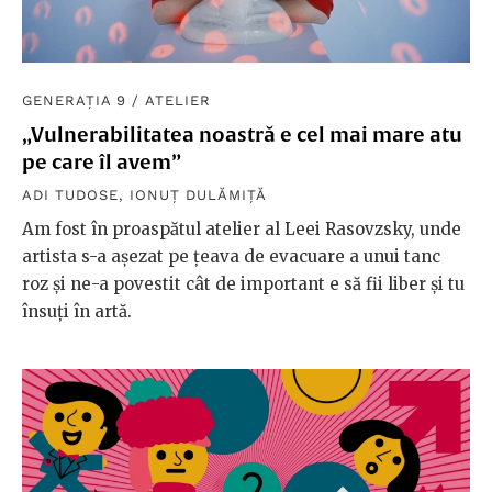
GENERAȚIA 9
/
ATELIER
„Vulnerabilitatea noastră e cel mai mare atu
pe care îl avem”
ADI TUDOSE
,
IONUȚ DULĂMIȚĂ
Am fost în proaspătul atelier al Leei Rasovzsky, unde
artista s-a așezat pe țeava de evacuare a unui tanc
roz și ne-a povestit cât de important e să fii liber și tu
însuți în artă.