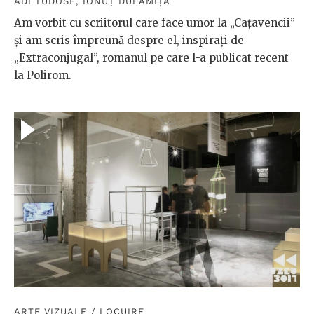
ADI TUDOSE
,
IONUȚ DULĂMIȚĂ
Am vorbit cu scriitorul care face umor la „Cațavencii”
și am scris împreună despre el, inspirați de
„Extraconjugal”, romanul pe care l-a publicat recent
la Polirom.
ARTE VIZUALE
/
LOCUIRE