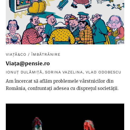
VIAȚĂ&CO
/
ÎMBĂTRÂNIRE
Viața@pensie.ro
IONUȚ DULĂMIȚĂ
,
SORINA VAZELINA
,
VLAD ODOBESCU
Am încercat să aflăm problemele vârstnicilor din
România, confruntați adesea cu disprețul societății.