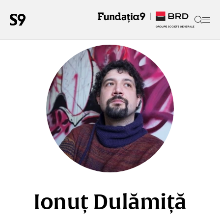
Ionuț Dulămiță