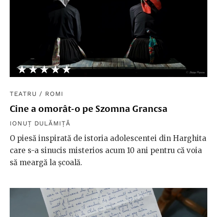
★★★★★
☆☆☆☆☆
TEATRU
/
ROMI
Cine a omorât-o pe Szomna Grancsa
IONUȚ DULĂMIȚĂ
O piesă inspirată de istoria adolescentei din Harghita
care s-a sinucis misterios acum 10 ani pentru că voia
să meargă la școală.