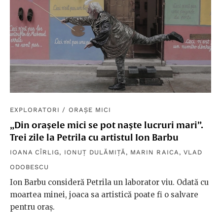
EXPLORATORI
/
ORAȘE MICI
„Din orașele mici se pot naște lucruri mari”.
Trei zile la Petrila cu artistul Ion Barbu
IOANA CÎRLIG
,
IONUȚ DULĂMIȚĂ
,
MARIN RAICA
,
VLAD
ODOBESCU
Ion Barbu consideră Petrila un laborator viu. Odată cu
moartea minei, joaca sa artistică poate fi o salvare
pentru oraș.