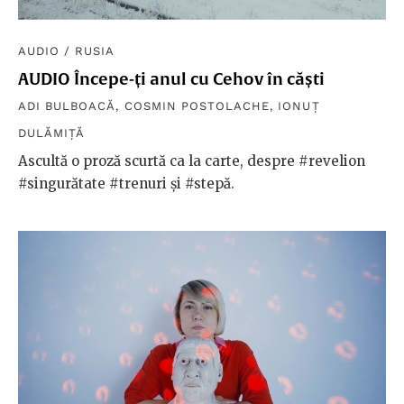
AUDIO
/
RUSIA
AUDIO Începe-ți anul cu Cehov în căști
ADI BULBOACĂ
,
COSMIN POSTOLACHE
,
IONUȚ
DULĂMIȚĂ
Ascultă o proză scurtă ca la carte, despre #revelion
#singurătate #trenuri și #stepă.