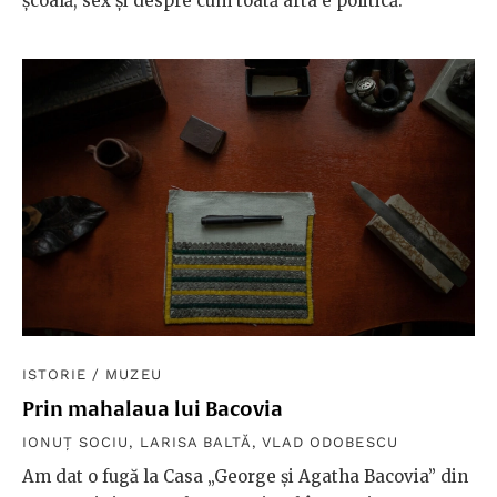
școală, sex și despre cum toată arta e politică.
ISTORIE
/
MUZEU
Prin mahalaua lui Bacovia
IONUȚ SOCIU
,
LARISA BALTĂ
,
VLAD ODOBESCU
Am dat o fugă la Casa „George și Agatha Bacovia” din