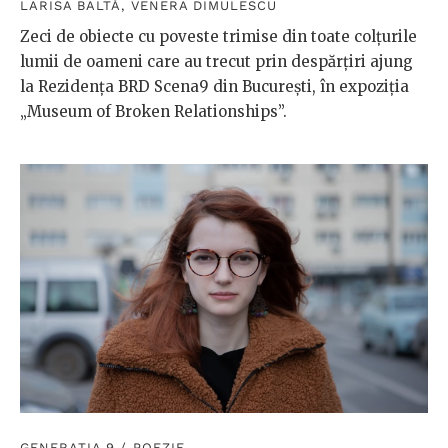
LARISA BALTĂ
,
VENERA DIMULESCU
Zeci de obiecte cu poveste trimise din toate colțurile
lumii de oameni care au trecut prin despărțiri ajung
la Rezidența BRD Scena9 din București, în expoziția
„Museum of Broken Relationships”.
GENERAȚIA 9
/
POEZIE