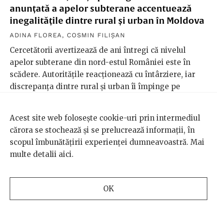
anunțată a apelor subterane accentuează
inegalitățile dintre rural și urban în Moldova
ADINA FLOREA
,
COSMIN FILIȘAN
Cercetătorii avertizează de ani întregi că nivelul
apelor subterane din nord-estul României este în
scădere. Autoritățile reacționează cu întârziere, iar
discrepanța dintre rural și urban îi împinge pe
localnici într-o luptă pentru accesul la cea mai de
bază resursă a vieții.
Acest site web folosește cookie-uri prin intermediul
cărora se stochează și se prelucrează informații, în
scopul îmbunătățirii experienței dumneavoastră. Mai
multe detalii
aici
.
OK
SCENA9
REVISTA
Despre noi
Personaje
Echipa Scena9
Arte