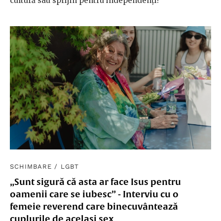
cultură sau sprijin pentru independenți?
SCHIMBARE
/
LGBT
„Sunt sigură că asta ar face Isus pentru
oamenii care se iubesc” - Interviu cu o
femeie reverend care binecuvântează
cuplurile de același sex