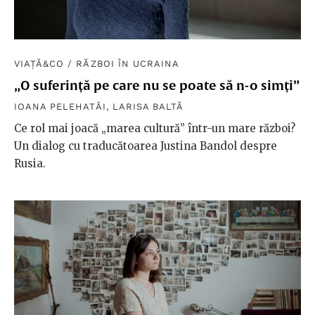
VIAȚĂ&CO
/
RĂZBOI ÎN UCRAINA
„O suferință pe care nu se poate să n-o simți”
IOANA PELEHATĂI
,
LARISA BALTĂ
Ce rol mai joacă „marea cultură” într-un mare război?
Un dialog cu traducătoarea Justina Bandol despre
Rusia.