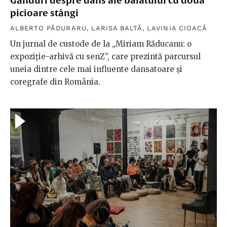
Gânduri despre dans ale băiatului cu două
picioare stângi
ALBERTO PĂDURARU
,
LARISA BALTĂ
,
LAVINIA CIOACĂ
Un jurnal de custode de la „Miriam Răducanu: o
expoziție-arhivă cu senZ”, care prezintă parcursul
uneia dintre cele mai influente dansatoare și
coregrafe din România.