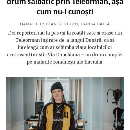
drum sălbatic prin Teleorman, așa
cum nu-l cunoști
OANA FILIP
,
IOAN STOLERU
,
LARISA BALTĂ
Doi reporteri iau la pas (și la roată) sate și orașe din
Teleorman înșirate de-a lungul Dunării, ca să
înțeleagă cum ar schimba viața localnicilor
ecotraseul turistic Via Danubiana – un drum complet
pe malurile românești ale fluviului.