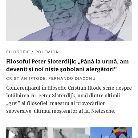
FILOSOFIE
/
POLEMICĂ
Filosoful Peter Sloterdijk: „Până la urmă, am
devenit şi noi nişte şobolani alergători”
CRISTIAN IFTODE
,
FERNANDO DIACONU
Conferențiarul în filosofie Cristian Iftode scrie despre
întâlnirea cu Peter Sloterdijk, unul dintre ultimii
„grei” ai filosofiei, maestru al provocărilor
subversive, ultimul moștenitor al lui Nietzsche.