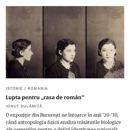
ISTORIE
/
ROMANIA
Lupta pentru „rasa de român”
IONUȚ DULĂMIȚĂ
O expoziție din Bucureşti ne întoarce în anii ’20-’30,
când antropologia fizică analiza trăsăturile biologice
ale oamenilor pentru a defini identitatea naţională