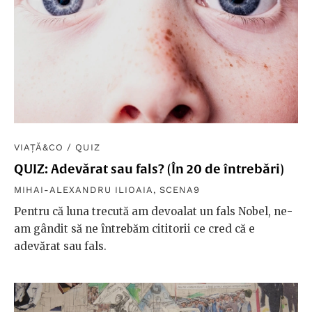
VIAȚĂ&CO
/
QUIZ
QUIZ: Adevărat sau fals? (În 20 de întrebări)
MIHAI-ALEXANDRU ILIOAIA
,
SCENA9
Pentru că luna trecută am devoalat un fals Nobel, ne-
am gândit să ne întrebăm cititorii ce cred că e
adevărat sau fals.