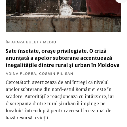
ÎN AFARA BULEI
/
MEDIU
Sate însetate, orașe privilegiate. O criză
anunțată a apelor subterane accentuează
inegalitățile dintre rural și urban în Moldova
ADINA FLOREA
,
COSMIN FILIȘAN
Cercetătorii avertizează de ani întregi că nivelul
apelor subterane din nord-estul României este în
scădere. Autoritățile reacționează cu întârziere, iar
discrepanța dintre rural și urban îi împinge pe
localnici într-o luptă pentru accesul la cea mai de
bază resursă a vieții.