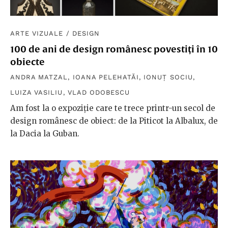
ARTE VIZUALE
/
DESIGN
100 de ani de design românesc povestiți în 10
obiecte
ANDRA MATZAL
,
IOANA PELEHATĂI
,
IONUȚ SOCIU
,
LUIZA VASILIU
,
VLAD ODOBESCU
Am fost la o expoziție care te trece printr-un secol de
design românesc de obiect: de la Piticot la Albalux, de
la Dacia la Guban.