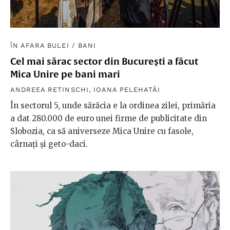
ÎN AFARA BULEI
/
BANI
Cel mai sărac sector din București a făcut
Mica Unire pe bani mari
ANDREEA RETINSCHI
,
IOANA PELEHATĂI
În sectorul 5, unde sărăcia e la ordinea zilei, primăria
a dat 280.000 de euro unei firme de publicitate din
Slobozia, ca să aniverseze Mica Unire cu fasole,
cârnați și geto-daci.