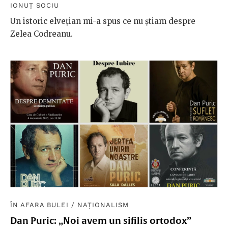
IONUȚ SOCIU
Un istoric elvețian mi-a spus ce nu știam despre
Zelea Codreanu.
ÎN AFARA BULEI
/
NAȚIONALISM
Dan Puric: „Noi avem un sifilis ortodox”