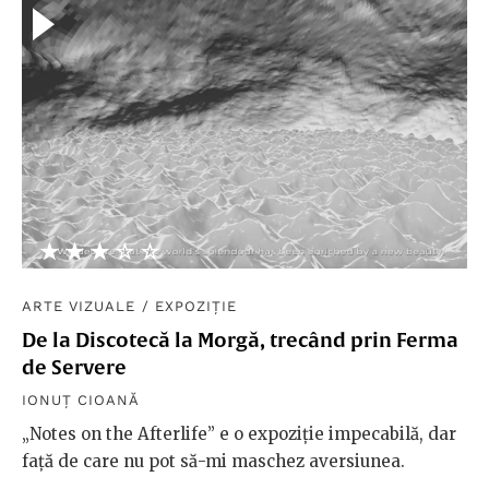
★★★★★
☆☆☆☆☆
ARTE VIZUALE
/
EXPOZIȚIE
De la Discotecă la Morgă, trecând prin Ferma
de Servere
IONUȚ CIOANĂ
„Notes on the Afterlife” e o expoziție impecabilă, dar
față de care nu pot să-mi maschez aversiunea.