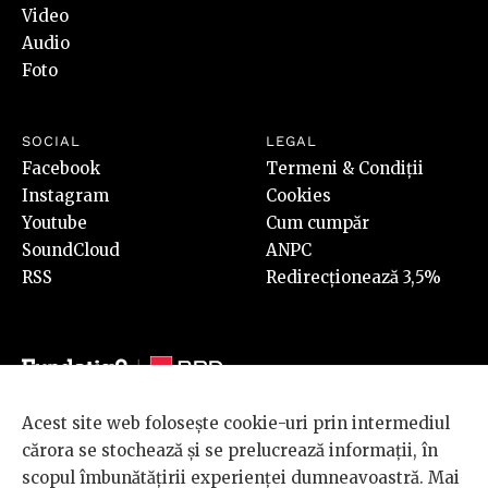
Video
Audio
Foto
SOCIAL
LEGAL
Facebook
Termeni & Condiții
Instagram
Cookies
Youtube
Cum cumpăr
SoundCloud
ANPC
RSS
Redirecționează 3,5%
Acest site web folosește cookie-uri prin intermediul
© 2026 BRD Groupe Société Générale, toate drepturile rezervate.
cărora se stochează și se prelucrează informații, în
Scena 9 este un proiect sustinut de
BRD GROUPE SOCIÉTÉ
scopul îmbunătățirii experienței dumneavoastră. Mai