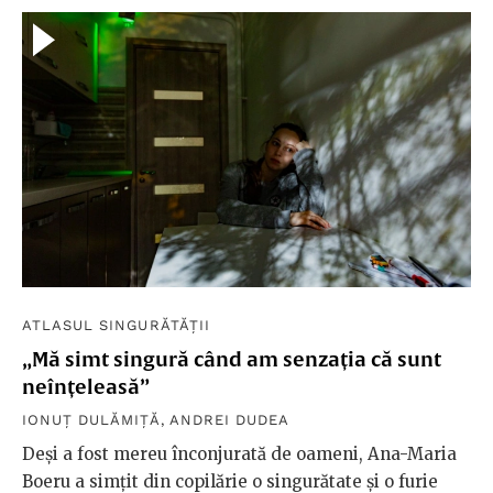
ATLASUL SINGURĂTĂȚII
„Mă simt singură când am senzația că sunt
neînțeleasă”
IONUȚ DULĂMIȚĂ
,
ANDREI DUDEA
Deși a fost mereu înconjurată de oameni, Ana-Maria
Boeru a simțit din copilărie o singurătate și o furie