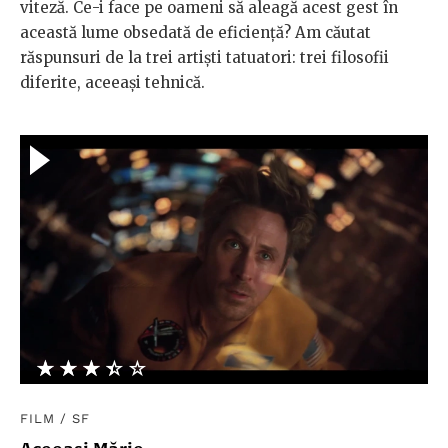
viteză. Ce-i face pe oameni să aleagă acest gest în
această lume obsedată de eficiență? Am căutat
răspunsuri de la trei artiști tatuatori: trei filosofii
diferite, aceeași tehnică.
★★★★★
☆☆☆☆☆
FILM
/
SF