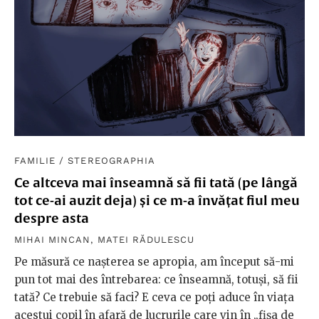
FAMILIE
/
STEREOGRAPHIA
Ce altceva mai înseamnă să fii tată (pe lângă
tot ce-ai auzit deja) și ce m-a învățat fiul meu
despre asta
MIHAI MINCAN
,
MATEI RĂDULESCU
Pe măsură ce nașterea se apropia, am început să-mi
pun tot mai des întrebarea: ce înseamnă, totuși, să fii
tată? Ce trebuie să faci? E ceva ce poți aduce în viața
acestui copil în afară de lucrurile care vin în „fișa de