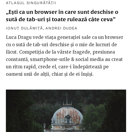
ATLASUL SINGURĂTĂȚII
„Ești ca un browser în care sunt deschise o
sută de tab-uri și toate rulează câte ceva”
IONUȚ DULĂMIȚĂ
,
ANDREI DUDEA
Luca Dragu vede viața generației sale ca un browser
cu o sută de tab-uri deschise și o mie de lucruri de
făcut. Competiția de la vârste fragede, presiunea
constantă, smartphone-urile & social media au creat
un ritm rapid, crede el, care-i îndepărtează pe
oameni unii de alții, chiar și de ei înșiși.