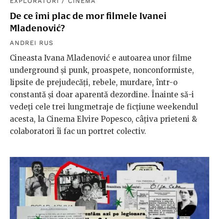
EXPLORATORI
/
CINEMA
De ce îmi plac de mor filmele Ivanei
Mladenović?
ANDREI RUS
Cineasta Ivana Mladenović e autoarea unor filme
underground și punk, proaspete, nonconformiste,
lipsite de prejudecăți, rebele, murdare, într-o
constantă și doar aparentă dezordine. Înainte să-i
vedeți cele trei lungmetraje de ficțiune weekendul
acesta, la Cinema Elvire Popesco, câțiva prieteni &
colaboratori îi fac un portret colectiv.