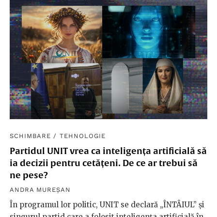
SCHIMBARE
/
TEHNOLOGIE
Partidul UNIT vrea ca inteligența artificială să
ia decizii pentru cetățeni. De ce ar trebui să
ne pese?
ANDRA MUREȘAN
În programul lor politic, UNIT se declară „ÎNTÂIUL” și
singurul partid care a folosit inteligența artificială în