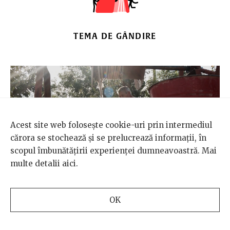
TEMA DE GÂNDIRE
Acest site web folosește cookie-uri prin intermediul
cărora se stochează și se prelucrează informații, în
scopul îmbunătățirii experienței dumneavoastră. Mai
multe detalii
aici
.
OK
ÎN AFARA BULEI
/
MEDIU
Sate însetate, orașe privilegiate. O criză