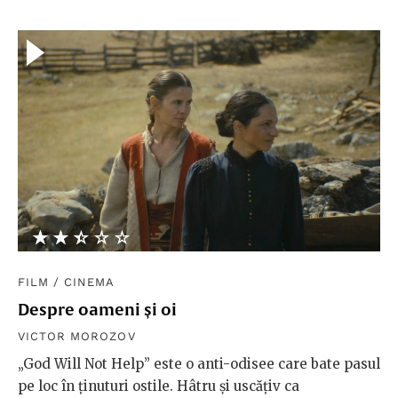
★★★★★
☆☆☆☆☆
FILM
/
CINEMA
Despre oameni și oi
VICTOR MOROZOV
„God Will Not Help” este o anti-odisee care bate pasul
pe loc în ținuturi ostile. Hâtru și uscățiv ca