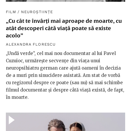
FILM
/
NEUROȘTIINȚE
„Cu cât te învârți mai aproape de moarte, cu
atât descoperi câtă viață poate să existe
acolo”
ALEXANDRA FLORESCU
„Undă verde”, cel mai nou documentar al lui Pavel
Cuzuioc, urmărește secvențe din viața unui
neuropsihiatru german care ajută oameni în decizia
de a muri prin sinucidere asistată. Am stat de vorbă
cu regizorul despre ce poate (sau nu) să mai schimbe
filmul documentar și despre câtă viață există, de fapt,
în moarte.