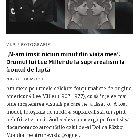
V.I.P.
/
FOTOGRAFIE
„N-am irosit niciun minut din viața mea”.
Drumul lui Lee Miller de la suprarealism la
frontul de luptă
NICOLETA MOISE
Am mers pe urmele celebrei fotojurnaliste de origine
americană Lee Miller (1907–1977), ca să înțeleg mai
bine moștenirea vizuală pe care ne-a lăsat-o. A fost
model, fotografă de modă & suprarealistă, un spirit
neînfricat atunci când a ales să meargă pe front și să
documenteze atrocitățile celui de-al Doilea Război
Mondial pentru revista „Vogue”.