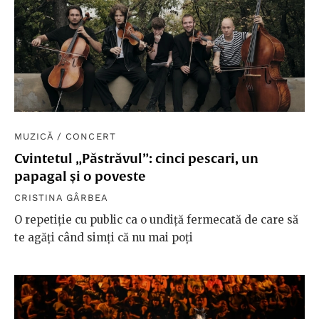
MUZICĂ
/
CONCERT
Cvintetul „Păstrăvul”: cinci pescari, un
papagal și o poveste
CRISTINA GÂRBEA
O repetiție cu public ca o undiță fermecată de care să
te agăți când simți că nu mai poți